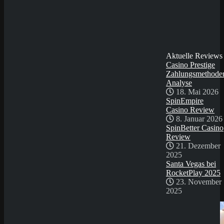
21. Dezember
2025
Santa Vegas bei
RocketPlay 2025
23. November
2025
Aktuelle Reviews
Casino Prestige
Zahlungsmethode
Analyse
Echtgeldmodus
18. Mai 2026
Demoversion
SpinEmpire
Having issues with
Wolf's Moon 3
?
Casino Review
8. Januar 2026
SpinBetter Casino
Review
21. Dezember
2025
Santa Vegas bei
Submit
RocketPlay 2025
Sicher dir einen 100% Bonus bis 500€ und spiele
23. November
Wolf's Moon 3
2025
Try Our Featured Games