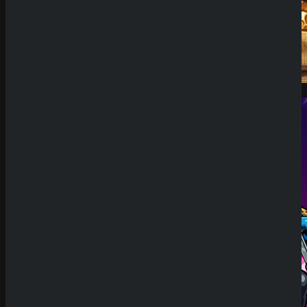
Demo Spiel