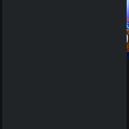
zu 2.500€
Silizi
zu
CryptoRush
200% bis
zu 2.500€
Robert99
zu
CryptoRush
200% bis
zu 2.500€
News
Casino Prestige
Zahlungsmethoden
Analyse
18. Mai 2026
SpinEmpire Casino
Review
8. Januar 2026
SpinBetter Casino
Review