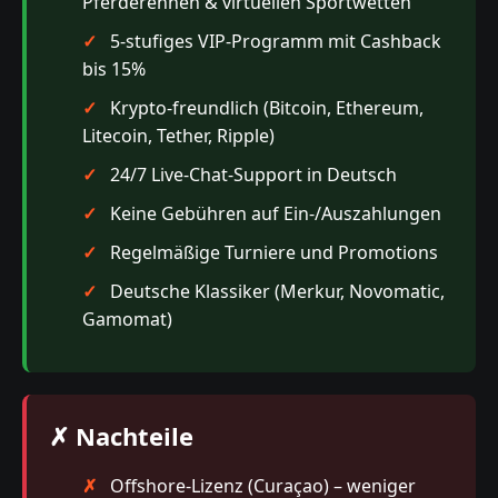
Pferderennen & virtuellen Sportwetten
5-stufiges VIP-Programm mit Cashback
bis 15%
Krypto-freundlich (Bitcoin, Ethereum,
Litecoin, Tether, Ripple)
24/7 Live-Chat-Support in Deutsch
Keine Gebühren auf Ein-/Auszahlungen
Regelmäßige Turniere und Promotions
Deutsche Klassiker (Merkur, Novomatic,
Gamomat)
✗ Nachteile
Offshore-Lizenz (Curaçao) – weniger