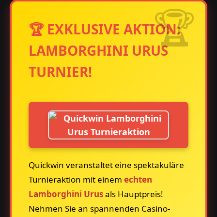
🏆 EXKLUSIVE AKTION:
LAMBORGHINI URUS
TURNIER!
Quickwin veranstaltet eine spektakuläre
Turnieraktion mit einem
echten
Lamborghini Urus
als Hauptpreis!
Nehmen Sie an spannenden Casino-