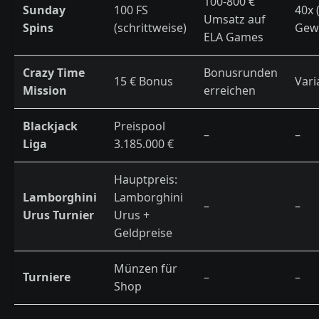
100-800 €
Sunday
100 FS
40x 
Umsatz auf
Spins
(schrittweise)
Gew
ELA Games
Crazy Time
Bonusrunden
15 € Bonus
Vari
Mission
erreichen
Blackjack
Preispool
–
–
Liga
3.185.000 €
Hauptpreis:
Lamborghini
Lamborghini
–
–
Urus Turnier
Urus +
Geldpreise
Münzen für
Turniere
–
–
Shop