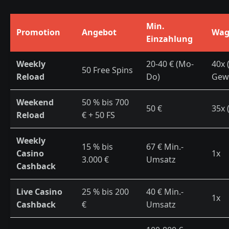
Min.
Promotion
Angebot
Wag
Einzahlung
Weekly
20-40 € (Mo-
40x 
50 Free Spins
Reload
Do)
Gew
Weekend
50 % bis 700
50 €
35x 
Reload
€ + 50 FS
Weekly
15 % bis
67 € Min.-
Casino
1x
3.000 €
Umsatz
Cashback
Live Casino
25 % bis 200
40 € Min.-
1x
Cashback
€
Umsatz