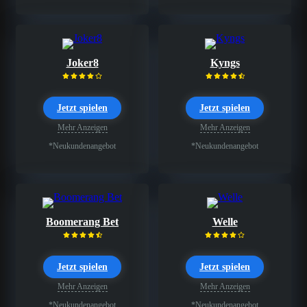
Joker8
Kyngs
Jetzt spielen
Jetzt spielen
Mehr Anzeigen
Mehr Anzeigen
*Neukundenangebot
*Neukundenangebot
Boomerang Bet
Welle
Jetzt spielen
Jetzt spielen
Mehr Anzeigen
Mehr Anzeigen
*Neukundenangebot
*Neukundenangebot