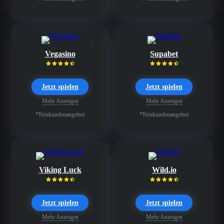
Vegasino
Supabet
Jetzt spielen
Jetzt spielen
Mehr Anzeigen
Mehr Anzeigen
*Neukundenangebot
*Neukundenangebot
Viking Luck
Wild.io
Jetzt spielen
Jetzt spielen
Mehr Anzeigen
Mehr Anzeigen