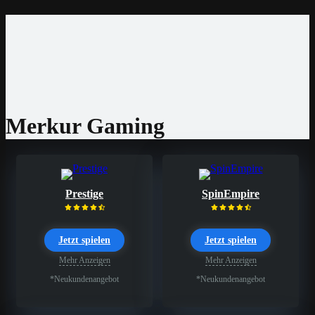
Home
Casinos
Bonis
Slots
Entwickler
News
Merkur Gaming
Prestige
SpinEmpire
Jetzt spielen
Jetzt spielen
Mehr Anzeigen
Mehr Anzeigen
*Neukundenangebot
*Neukundenangebot