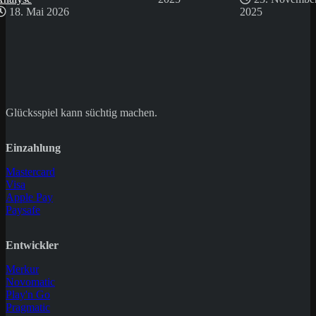
18. Mai 2026
2025
Glücksspiel kann süchtig machen.
Einzahlung
Mastercard
Visa
Apple Pay
Paysafe
Entwickler
Merkur
Novomatic
Play'n Go
Pragmatic