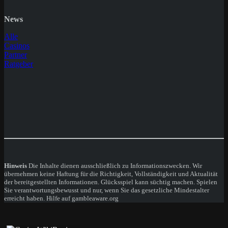
News
Alle
Casinos
Partner
Ratgeber
Hinweis
Die Inhalte dienen ausschließlich zu Informationszwecken. Wir
übernehmen keine Haftung für die Richtigkeit, Vollständigkeit und Aktualität
der bereitgestellten Informationen. Glücksspiel kann süchtig machen. Spielen
Sie verantwortungsbewusst und nur, wenn Sie das gesetzliche Mindestalter
erreicht haben. Hilfe auf gambleaware.org