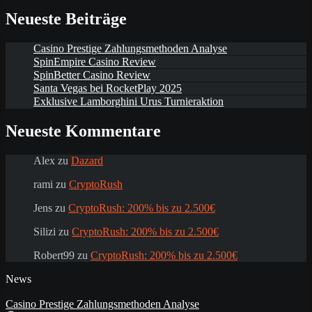
Neueste Beiträge
Casino Prestige Zahlungsmethoden Analyse
SpinEmpire Casino Review
SpinBetter Casino Review
Santa Vegas bei RocketPlay 2025
Exklusive Lamborghini Urus Turnieraktion
Neueste Kommentare
Alex
zu
Dazard
rami
zu
CryptoRush
Jens
zu
CryptoRush: 200% bis zu 2.500€
Silizi
zu
CryptoRush: 200% bis zu 2.500€
Robert99
zu
CryptoRush: 200% bis zu 2.500€
News
Casino Prestige Zahlungsmethoden Analyse