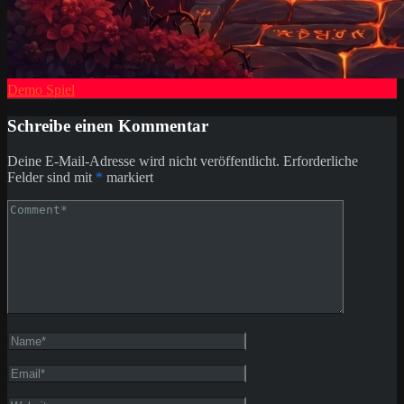
Demo Spiel
Schreibe einen Kommentar
Deine E-Mail-Adresse wird nicht veröffentlicht.
Erforderliche
Felder sind mit
*
markiert