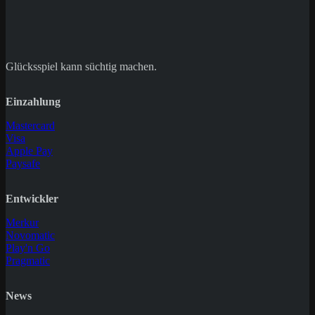
Glücksspiel kann süchtig machen.
Einzahlung
Mastercard
Visa
Apple Pay
Paysafe
Entwickler
Merkur
Novomatic
Play'n Go
Pragmatic
News