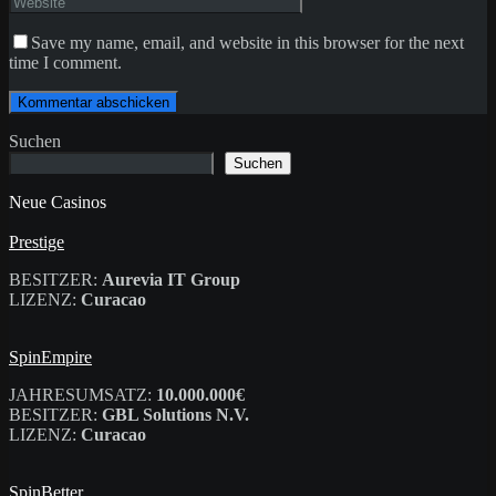
Save my name, email, and website in this browser for the next
time I comment.
Suchen
Suchen
Neue Casinos
Prestige
BESITZER:
Aurevia IT Group
LIZENZ:
Curacao
SpinEmpire
JAHRESUMSATZ:
10.000.000€
BESITZER:
GBL Solutions N.V.
LIZENZ:
Curacao
SpinBetter