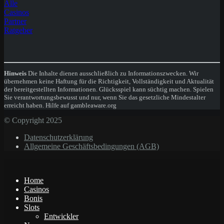
Alle
Casinos
Partner
Ratgeber
Hinweis
Die Inhalte dienen ausschließlich zu Informationszwecken. Wir
übernehmen keine Haftung für die Richtigkeit, Vollständigkeit und Aktualität
der bereitgestellten Informationen. Glücksspiel kann süchtig machen. Spielen
Sie verantwortungsbewusst und nur, wenn Sie das gesetzliche Mindestalter
erreicht haben. Hilfe auf gambleaware.org
© Copyright 2025
Datenschutzerklärung
Allgemeine Geschäftsbedingungen (AGB)
Home
Casinos
Bonis
Slots
Entwickler