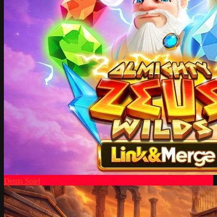
Demo Spiel