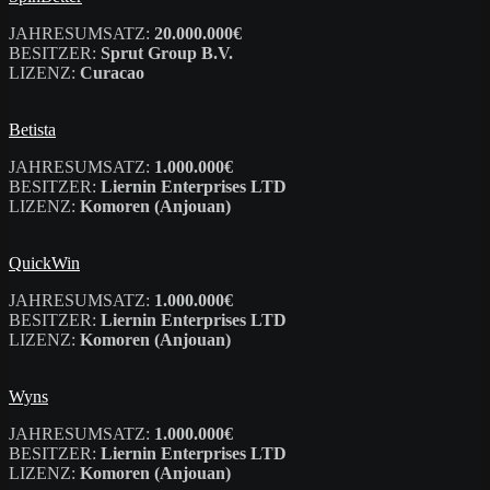
JAHRESUMSATZ:
20.000.000€
BESITZER:
Sprut Group B.V.
LIZENZ:
Curacao
Betista
JAHRESUMSATZ:
1.000.000€
BESITZER:
Liernin Enterprises LTD
LIZENZ:
Komoren (Anjouan)
QuickWin
JAHRESUMSATZ:
1.000.000€
BESITZER:
Liernin Enterprises LTD
LIZENZ:
Komoren (Anjouan)
Wyns
JAHRESUMSATZ:
1.000.000€
BESITZER:
Liernin Enterprises LTD
LIZENZ:
Komoren (Anjouan)