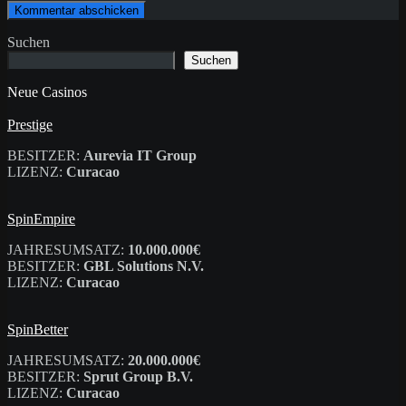
Suchen
Suchen
Neue Casinos
Prestige
BESITZER:
Aurevia IT Group
LIZENZ:
Curacao
SpinEmpire
JAHRESUMSATZ:
10.000.000€
BESITZER:
GBL Solutions N.V.
LIZENZ:
Curacao
SpinBetter
JAHRESUMSATZ:
20.000.000€
BESITZER:
Sprut Group B.V.
LIZENZ:
Curacao