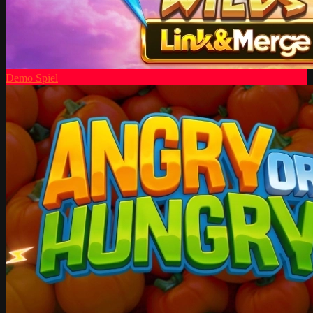
Demo Spiel