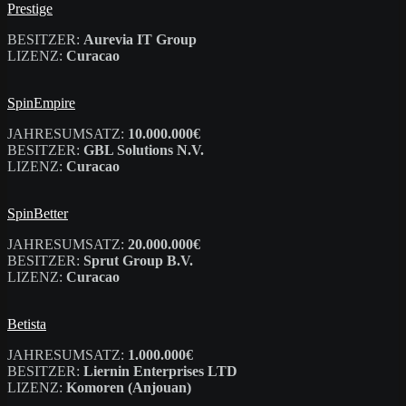
Prestige
BESITZER:
Aurevia IT Group
LIZENZ:
Curacao
SpinEmpire
JAHRESUMSATZ:
10.000.000€
BESITZER:
GBL Solutions N.V.
LIZENZ:
Curacao
SpinBetter
JAHRESUMSATZ:
20.000.000€
BESITZER:
Sprut Group B.V.
LIZENZ:
Curacao
Betista
JAHRESUMSATZ:
1.000.000€
BESITZER:
Liernin Enterprises LTD
LIZENZ:
Komoren (Anjouan)