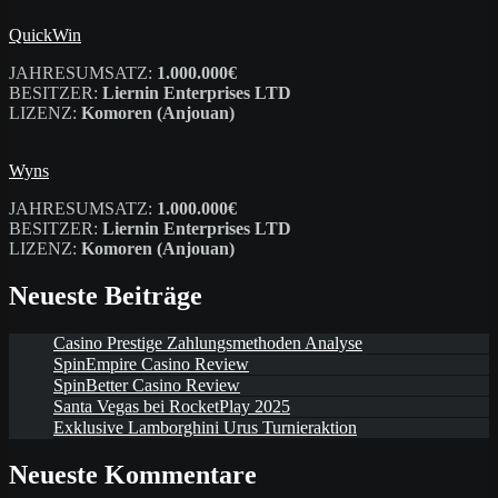
QuickWin
JAHRESUMSATZ:
1.000.000€
BESITZER:
Liernin Enterprises LTD
LIZENZ:
Komoren (Anjouan)
Wyns
JAHRESUMSATZ:
1.000.000€
BESITZER:
Liernin Enterprises LTD
LIZENZ:
Komoren (Anjouan)
Neueste Beiträge
Casino Prestige Zahlungsmethoden Analyse
SpinEmpire Casino Review
SpinBetter Casino Review
Santa Vegas bei RocketPlay 2025
Exklusive Lamborghini Urus Turnieraktion
Neueste Kommentare