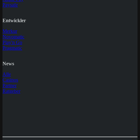
Paysafe
Entwickler
Merkur
Novomatic
Play'n Go
Pragmatic
News
Alle
Casinos
Partner
Ratgeber