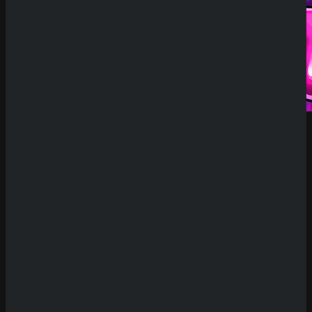
Demo Spiel
Schreibe einen Kommentar
Deine E-Mail-Adresse wird nicht veröffentlicht.
Erforderliche Felder sind mit
*
markiert