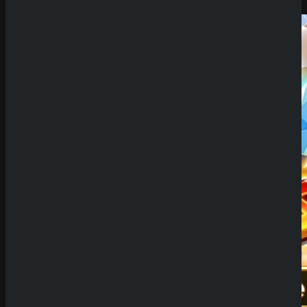
Demo Spiel