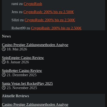
rami
zu
CryptoRush
Jens
zu
CryptoRush: 200% bis zu 2.500€
Silizi
zu
CryptoRush: 200% bis zu 2.500€
Robert99
zu
CryptoRush: 200% bis zu 2.500€
News
Casino Prestige Zahlungsmethoden Analyse
18. Mai 2026
SpinEmpire Casino Review
8. Januar 2026
SpinBetter Casino Review
21. Dezember 2025
Santa Vegas bei RocketPlay 2025
23. November 2025
Aktuelle Reviews
Casino Prestige Zahlungsmethoden Analyse