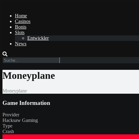
Home
Casinos
Bonis
Slots
Entwickler
News
Moneyplane
Moneyplane
Game Information
Provider
Hacksaw Gaming
Type
Crash