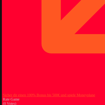
Sicher dir einen 100% Bonus bis 500€ und spiele Moneyplane
Rate Game
(
0
Votes)