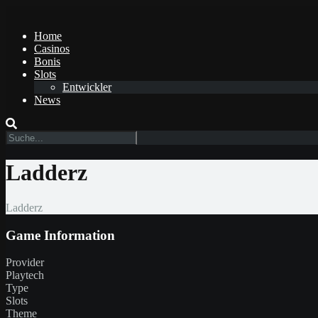
Home
Casinos
Bonis
Slots
Entwickler
News
Ladderz
Ladderz
Game Information
Provider
Playtech
Type
Slots
Theme