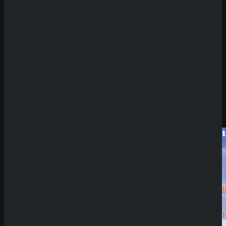
Review
Santa
Vegas bei
RocketPla
y 2025
Exklusive
Lamborgh
ini Urus
Turnierakt
ion
Neueste
Kommenta
Alex
zu
Dazard
rami
zu
CryptoRus
Jens
zu
CryptoRush
200% bis