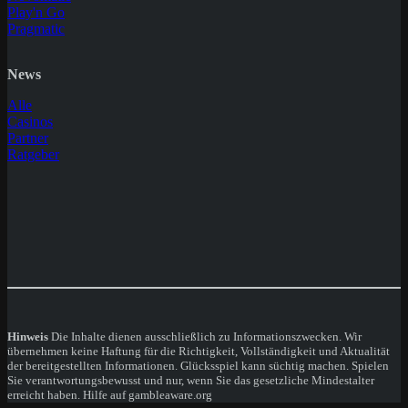
Play'n Go
Pragmatic
News
Alle
Casinos
Partner
Ratgeber
Hinweis
Die Inhalte dienen ausschließlich zu Informationszwecken. Wir
übernehmen keine Haftung für die Richtigkeit, Vollständigkeit und Aktualität
der bereitgestellten Informationen. Glücksspiel kann süchtig machen. Spielen
Sie verantwortungsbewusst und nur, wenn Sie das gesetzliche Mindestalter
erreicht haben. Hilfe auf gambleaware.org