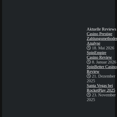
21. Dezember
2025
Santa Vegas bei
RocketPlay 2025
23. November
2025
Aktuelle Reviews
Casino Prestige
Zahlungsmethode
Analyse
18. Mai 2026
SpinEmpire
Casino Review
8. Januar 2026
SpinBetter Casino
Review
21. Dezember
2025
Santa Vegas bei
RocketPlay 2025
23. November
Echtgeldmodus
2025
Demoversion
Having issues with
La Dolce Vita Flaming Link
?