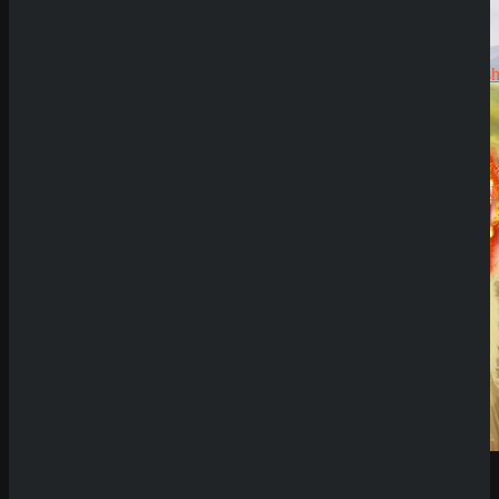
zu 2.500€
Silizi
zu
CryptoRush
200% bis
zu 2.500€
Robert99
zu
CryptoRush
200% bis
zu 2.500€
News
Casino Prestige
Zahlungsmethoden
Analyse
18. Mai 2026
SpinEmpire Casino
Review
8. Januar 2026
SpinBetter Casino
Review