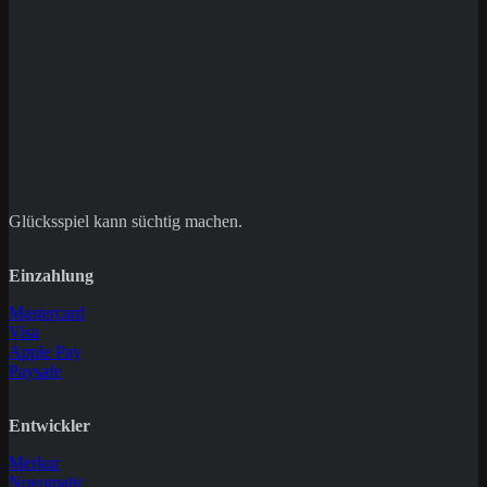
browser for the next time I comment.
Glücksspiel kann süchtig machen.
Einzahlung
Mastercard
Visa
Apple Pay
Paysafe
Entwickler
Merkur
Novomatic