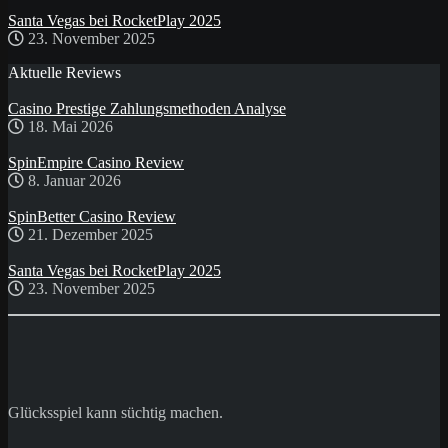
Santa Vegas bei RocketPlay 2025
23. November 2025
Aktuelle Reviews
Casino Prestige Zahlungsmethoden Analyse
18. Mai 2026
SpinEmpire Casino Review
8. Januar 2026
SpinBetter Casino Review
21. Dezember 2025
Santa Vegas bei RocketPlay 2025
23. November 2025
Glücksspiel kann süchtig machen.