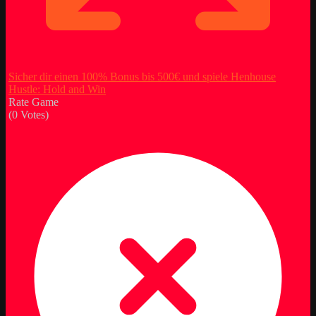
Sicher dir einen 100% Bonus bis 500€ und spiele Henhouse
Hustle: Hold and Win
Rate Game
(
0
Votes)