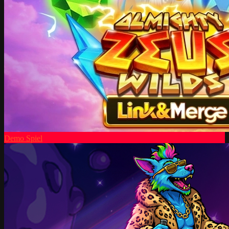
Demo Spiel