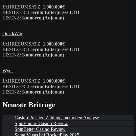
JAHRESUMSATZ:
1.000.000€
BESITZER:
Liernin Enterprises LTD
LIZENZ:
Komoren (Anjouan)
QuickWin
JAHRESUMSATZ:
1.000.000€
BESITZER:
Liernin Enterprises LTD
LIZENZ:
Komoren (Anjouan)
Wyns
JAHRESUMSATZ:
1.000.000€
BESITZER:
Liernin Enterprises LTD
LIZENZ:
Komoren (Anjouan)
Neueste Beiträge
Casino Prestige Zahlungsmethoden Analyse
SpinEmpire Casino Review
SpinBetter Casino Review
Santa Vegas bei RocketPlay 2025