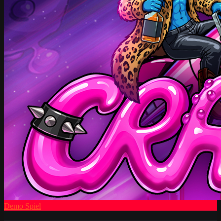
Demo Spiel