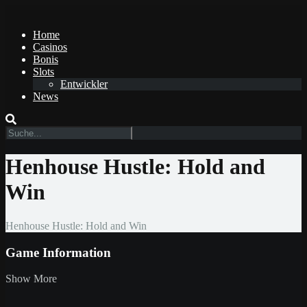
Home
Casinos
Bonis
Slots
Entwickler
News
Henhouse Hustle: Hold and
Win
Henhouse Hustle: Hold and Win
Game Information
Show More