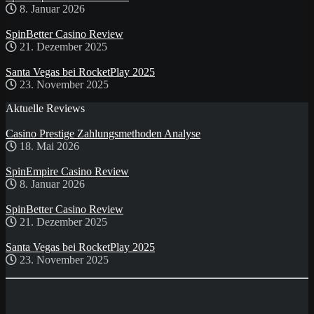
8. Januar 2026
SpinBetter Casino Review
21. Dezember 2025
Santa Vegas bei RocketPlay 2025
23. November 2025
Aktuelle Reviews
Casino Prestige Zahlungsmethoden Analyse
18. Mai 2026
SpinEmpire Casino Review
8. Januar 2026
SpinBetter Casino Review
21. Dezember 2025
Santa Vegas bei RocketPlay 2025
23. November 2025