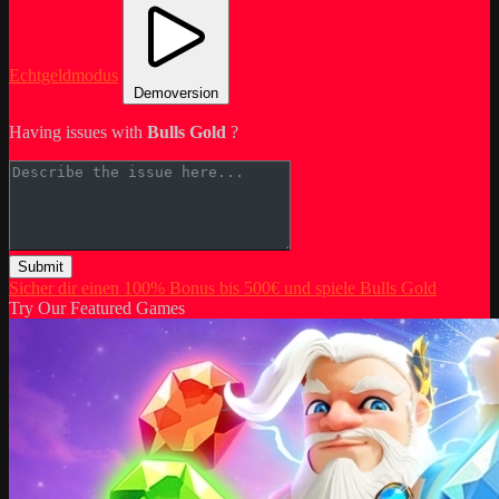
Echtgeldmodus
Demoversion
Having issues with
Bulls Gold
?
Submit
Sicher dir einen 100% Bonus bis 500€ und spiele Bulls Gold
Try Our Featured Games