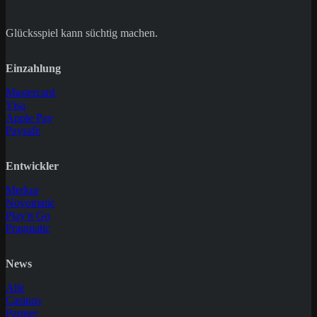
Glücksspiel kann süchtig machen.
Einzahlung
Mastercard
Visa
Apple Pay
Paysafe
Entwickler
Merkur
Novomatic
Play'n Go
Pragmatic
News
Alle
Casinos
Partner