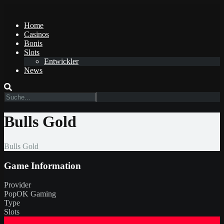
Home
Casinos
Bonis
Slots
Entwickler
News
Bulls Gold
Bulls Gold
Game Information
Provider
PopOK Gaming
Type
Slots