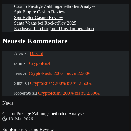
Casino Prestige Zahlungsmethoden Analyse
SpinEmpire Casino Review
SpinBetter Casino Review
Santa Vegas bei RocketPlay 2025
Exklusive Lamborghini Urus Turnieraktion
Neueste Kommentare
Alex
zu
Dazard
rami
zu
CryptoRush
Jens
zu
CryptoRush: 200% bis zu 2.500€
Silizi
zu
CryptoRush: 200% bis zu 2.500€
Robert99
zu
CryptoRush: 200% bis zu 2.500€
News
Casino Prestige Zahlungsmethoden Analyse
18. Mai 2026
SpinEmpire Casino Review