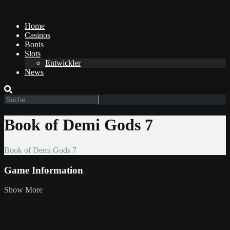
Home
Casinos
Bonis
Slots
Entwickler
News
Book of Demi Gods 7
Book of Demi Gods 7
Game Information
Show More