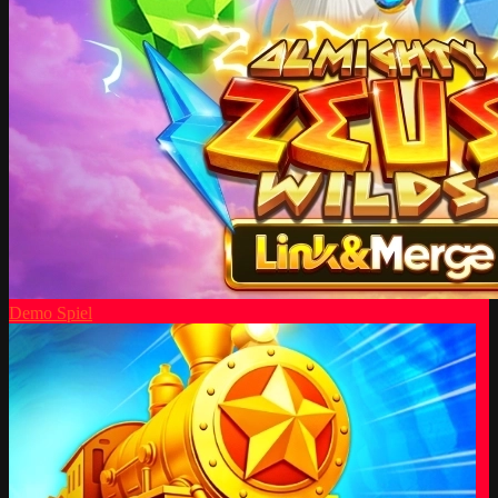
Demo Spiel