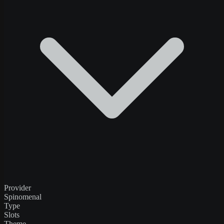
Provider
Spinomenal
Type
Slots
Theme