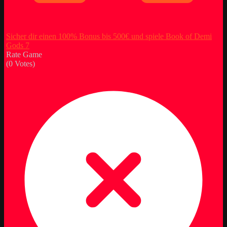
Sicher dir einen 100% Bonus bis 500€ und spiele Book of Demi
Gods 7
Rate Game
(
0
Votes)