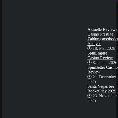
21. Dezember
2025
Santa Vegas bei
RocketPlay 2025
23. November
2025
Aktuelle Reviews
Casino Prestige
Zahlungsmethode
Analyse
18. Mai 2026
SpinEmpire
Casino Review
8. Januar 2026
SpinBetter Casino
Review
21. Dezember
2025
Santa Vegas bei
RocketPlay 2025
23. November
2025
Echtgeldmodus
Demoversion