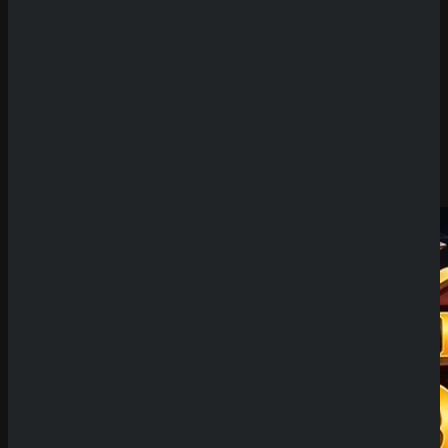
Having issues with
3 Crazy Tikis
?
Submit
Sicher dir einen 100% Bonus bis 500€ und spiele 3
Crazy Tikis
Try Our Featured Games