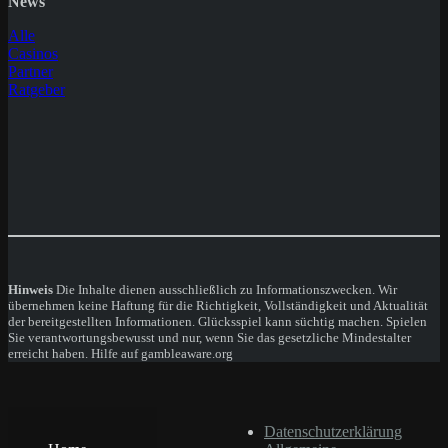
News
Alle
Casinos
Partner
Ratgeber
Hinweis
Die Inhalte dienen ausschließlich zu Informationszwecken. Wir
übernehmen keine Haftung für die Richtigkeit, Vollständigkeit und Aktualität
der bereitgestellten Informationen. Glücksspiel kann süchtig machen. Spielen
Sie verantwortungsbewusst und nur, wenn Sie das gesetzliche Mindestalter
erreicht haben. Hilfe auf gambleaware.org
© Copyright 2025
Datenschutzerklärung