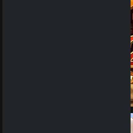
Demo Spiel