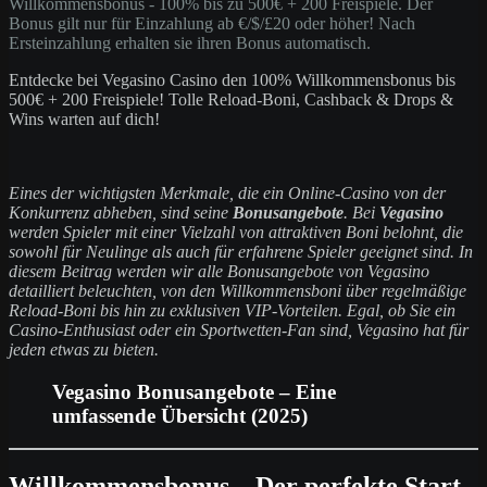
Willkommensbonus - 100% bis zu 500€ + 200 Freispiele. Der
Bonus gilt nur für Einzahlung ab €/$/£20 oder höher! Nach
Ersteinzahlung erhalten sie ihren Bonus automatisch.
Entdecke bei Vegasino Casino den 100% Willkommensbonus bis
500€ + 200 Freispiele! Tolle Reload-Boni, Cashback & Drops &
Wins warten auf dich!
Eines der wichtigsten Merkmale, die ein Online-Casino von der
Konkurrenz abheben, sind seine
Bonusangebote
. Bei
Vegasino
werden Spieler mit einer Vielzahl von attraktiven Boni belohnt, die
sowohl für Neulinge als auch für erfahrene Spieler geeignet sind. In
diesem Beitrag werden wir alle Bonusangebote von Vegasino
detailliert beleuchten, von den Willkommensboni über regelmäßige
Reload-Boni bis hin zu exklusiven VIP-Vorteilen. Egal, ob Sie ein
Casino-Enthusiast oder ein Sportwetten-Fan sind, Vegasino hat für
jeden etwas zu bieten.
Vegasino Bonusangebote – Eine
umfassende Übersicht (2025)
Willkommensbonus – Der perfekte Start