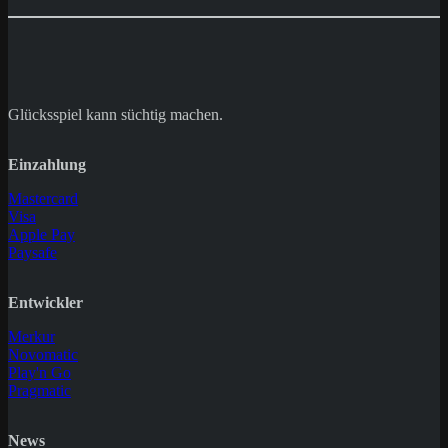
Glücksspiel kann süchtig machen.
Einzahlung
Mastercard
Visa
Apple Pay
Paysafe
Entwickler
Merkur
Novomatic
Play'n Go
Pragmatic
News