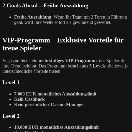
2 Goals Ahead – Frühe Auszahlung
Frühe Auszahlung
: Wenn Ihr Team mit 2 Toren in Führung
geht, wird Ihre Wette sofort als gewinnend gewertet.
VIP-Programm – Exklusive Vorteile für
treue Spieler
Vegasino bietet ein
mehrstufiges VIP-Programm
, das Spieler für
ihre Treue belohnt. Das Programm besteht aus
5 Levels
, die jeweils
unterschiedliche Vorteile bieten:
Level 1
7.000 EUR monatliches Auszahlungslimit
Kein Cashback
Kein persönlicher Casino-Manager
Level 2
10.000 EUR monatliches Auszahlungslimit