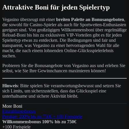
Attraktive Boni für jeden Spielertyp
Vegasino überzeugt mit einer
breiten Palette an Bonusangeboten
,
die sowohl für Casino-Spieler als auch für Sportwetten-Enthusiasten
geeignet sind. Von großzügigen Willkommensboni über regelmäßige
Reload-Boni bis hin zu exklusiven VIP-Vorteilen gibt es für jeden
Spielertyp etwas zu entdecken. Die Bedingungen sind fair und
transparent, was Vegasino zu einer hervorragenden Wahl für alle
macht, die nach einem lohnenden Online-Glücksspielerlebnis
suchen.
Probieren Sie die Bonusangebote von Vegasino aus und erleben Sie
selbst, wie Sie Ihre Gewinnchancen maximieren können!
Hinweis
: Bitte spielen Sie verantwortungsbewusst und setzen Sie
sich Limits, um sicherzustellen, dass das Glücksspiel eine
unterhaltsame und sichere Aktivität bleibt.
More Boni
Einzahlungsbonus
Prestige: 100% bis zu 750€ + 100 Freispiele
Willkommensbonus 100% bis zu 750€
+100 Freispiele