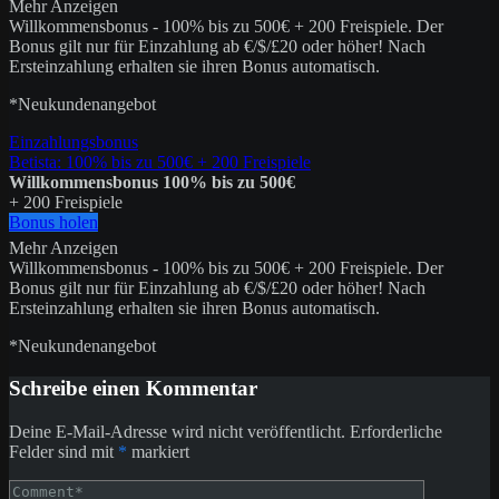
Mehr Anzeigen
Willkommensbonus - 100% bis zu 500€ + 200 Freispiele. Der
Bonus gilt nur für Einzahlung ab €/$/£20 oder höher! Nach
Ersteinzahlung erhalten sie ihren Bonus automatisch.
*Neukundenangebot
Einzahlungsbonus
Betista: 100% bis zu 500€ + 200 Freispiele
Willkommensbonus 100% bis zu 500€
+ 200 Freispiele
Bonus holen
Mehr Anzeigen
Willkommensbonus - 100% bis zu 500€ + 200 Freispiele. Der
Bonus gilt nur für Einzahlung ab €/$/£20 oder höher! Nach
Ersteinzahlung erhalten sie ihren Bonus automatisch.
*Neukundenangebot
Schreibe einen Kommentar
Deine E-Mail-Adresse wird nicht veröffentlicht.
Erforderliche
Felder sind mit
*
markiert