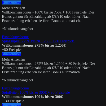
Bonus holen
Mehr Anzeigen
Willkommensbonus - 100% bis zu 750€ + 100 Freispiele. Der
Bonus gilt nur für Einzahlung ab €/$/£10 oder höher! Nach
Ersteinzahlung erhalten sie ihren Bonus automatisch.
*Neukundenangebot
Einzahlungsbonus
SpinEmpire: 275% bis zu 1.250€ + 80 Freispiele
Willkommensbonus 275% bis zu 1.250€
+80 Freispiele
Bonus holen
Mehr Anzeigen
Willkommensbonus - 275% bis zu 1.250€ + 80 Freispiele. Der
Bonus gilt nur für Einzahlung ab €/$/£10 oder höher! Nach
Ersteinzahlung erhalten sie ihren Bonus automatisch.
*Neukundenangebot
Einzahlungsbonus
SpinBetter: 100% bis zu 300€ + 30 Freispiele
Willkommensbonus 100% bis zu 300€
+ 30 Freispiele
Bonus holen