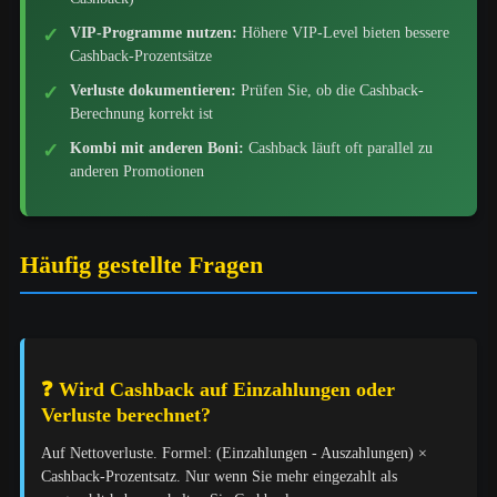
VIP-Programme nutzen:
Höhere VIP-Level bieten bessere
Cashback-Prozentsätze
Verluste dokumentieren:
Prüfen Sie, ob die Cashback-
Berechnung korrekt ist
Kombi mit anderen Boni:
Cashback läuft oft parallel zu
anderen Promotionen
Häufig gestellte Fragen
❓ Wird Cashback auf Einzahlungen oder
Verluste berechnet?
Auf Nettoverluste. Formel: (Einzahlungen - Auszahlungen) ×
Cashback-Prozentsatz. Nur wenn Sie mehr eingezahlt als