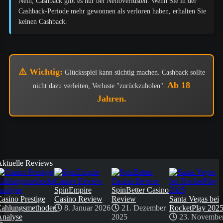
Nein, Cashback gibt es nur bei Nettoverlusten. Wenn Sie in der
Cashback-Periode mehr gewonnen als verloren haben, erhalten Sie
keinen Cashback.
⚠️ Wichtig:
Glücksspiel kann süchtig machen. Cashback sollte
Ab 18
nicht dazu verleiten, Verluste "zurückzuholen".
Jahren.
Aktuelle Reviews
SpinEmpire
SpinBetter Casino
asino Prestige
Casino Review
Review
Santa Vegas bei
Zahlungsmethoden
8. Januar 2026
21. Dezember
RocketPlay 202
Analyse
2025
23. Novembe