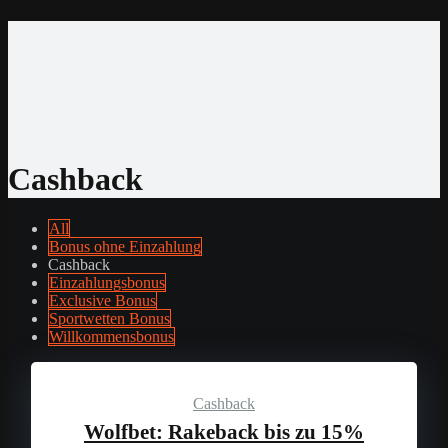
Home
Casinos
Bonis
Slots
Entwickler
News
Cashback
All
Bonus ohne Einzahlung
Cashback
Einzahlungsbonus
Exclusive Bonus
Sportwetten Bonus
Willkommensbonus
Cashback
Wolfbet: Rakeback bis zu 15%