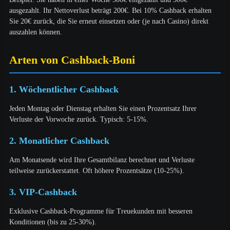
ausgezahlt. Ihr Nettoverlust beträgt 200€. Bei 10% Cashback erhalten
Sie 20€ zurück, die Sie erneut einsetzen oder (je nach Casino) direkt
auszahlen können.
Arten von Cashback-Boni
1. Wöchentlicher Cashback
Jeden Montag oder Dienstag erhalten Sie einen Prozentsatz Ihrer
Verluste der Vorwoche zurück. Typisch: 5-15%.
2. Monatlicher Cashback
Am Monatsende wird Ihre Gesamtbilanz berechnet und Verluste
teilweise zurückerstattet. Oft höhere Prozentsätze (10-25%).
3. VIP-Cashback
Exklusive Cashback-Programme für Treuekunden mit besseren
Konditionen (bis zu 25-30%).