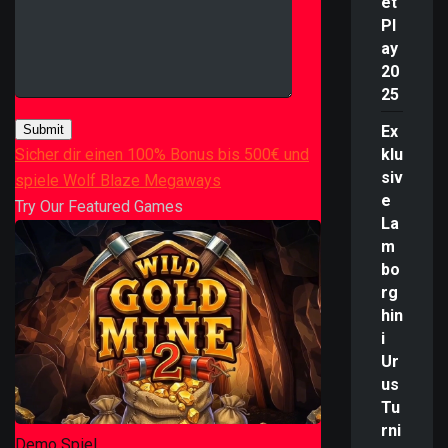
et
Pl
ay
20
25
Ex
Submit
klu
Sicher dir einen 100% Bonus bis 500€ und
siv
spiele Wolf Blaze Megaways
e
Try Our Featured Games
La
m
bo
rg
hin
i
Ur
us
Tu
rni
Demo Spiel