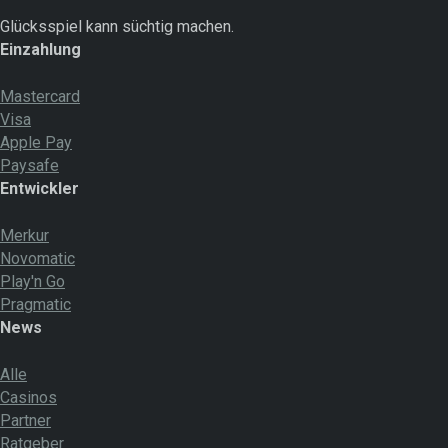
Glücksspiel kann süchtig machen.
Einzahlung
Mastercard
Visa
Apple Pay
Paysafe
Entwickler
Merkur
Novomatic
Play'n Go
Pragmatic
News
Alle
Casinos
Partner
Ratgeber