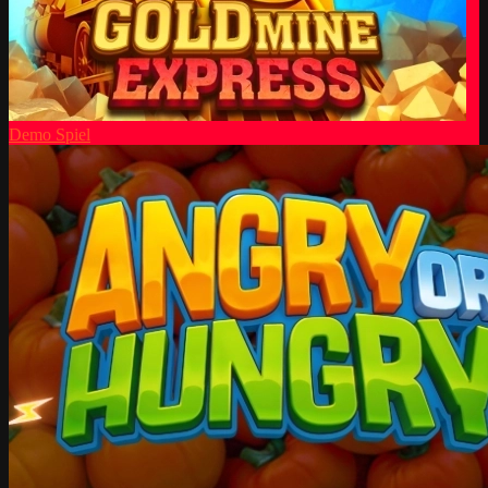
Demo Spiel