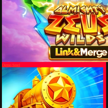
Demo Spiel