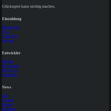
Glücksspiel kann süchtig machen.
Einzahlung
Mastercard
Visa
Apple Pay
Paysafe
Entwickler
Merkur
Novomatic
Play'n Go
Pragmatic
News
Alle
Casinos
Partner
Ratgeber