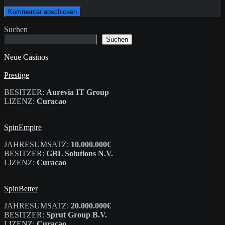
Suchen
Suchen
Neue Casinos
Prestige
BESITZER:
Aurevia IT Group
LIZENZ:
Curacao
SpinEmpire
JAHRESUMSATZ:
10.000.000€
BESITZER:
GBL Solutions N.V.
LIZENZ:
Curacao
SpinBetter
JAHRESUMSATZ:
20.000.000€
BESITZER:
Sprut Group B.V.
LIZENZ:
Curacao