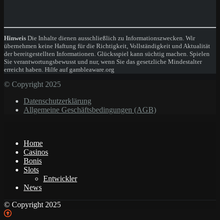
Hinweis
Die Inhalte dienen ausschließlich zu Informationszwecken. Wir
übernehmen keine Haftung für die Richtigkeit, Vollständigkeit und Aktualität
der bereitgestellten Informationen. Glücksspiel kann süchtig machen. Spielen
Sie verantwortungsbewusst und nur, wenn Sie das gesetzliche Mindestalter
erreicht haben. Hilfe auf gambleaware.org
© Copyright 2025
Datenschutzerklärung
Allgemeine Geschäftsbedingungen (AGB)
Home
Casinos
Bonis
Slots
Entwickler
News
© Copyright 2025