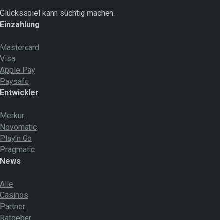
Glücksspiel kann süchtig machen.
Einzahlung
Mastercard
Visa
Apple Pay
Paysafe
Entwickler
Merkur
Novomatic
Play'n Go
Pragmatic
News
Alle
Casinos
Partner
Ratgeber