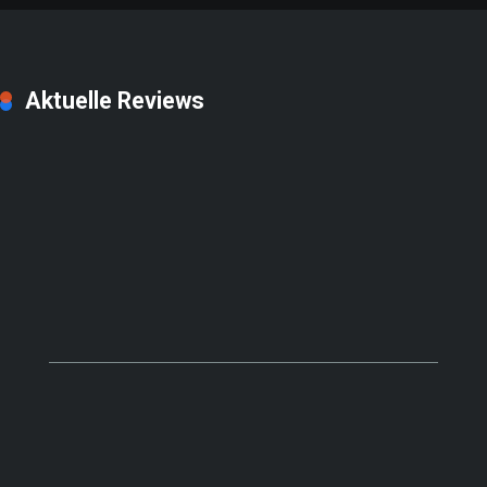
Aktuelle Reviews
Casino
SpinEmpire
SpinBetter
Prestige
Casino
Casino
Zahlungsmethoden
Review
Review
Analyse
8.
21.
Januar
Dezember
2026
2025
18.
Mai
2026