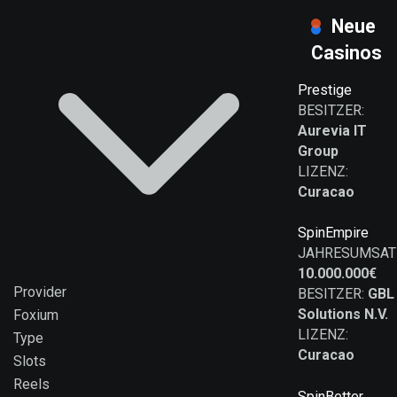
Neue
Casinos
Prestige
BESITZER:
Aurevia IT
Group
LIZENZ:
Curacao
SpinEmpire
JAHRESUMSAT
10.000.000€
Provider
BESITZER:
GBL
Solutions N.V.
Foxium
LIZENZ:
Type
Curacao
Slots
Reels
SpinBetter