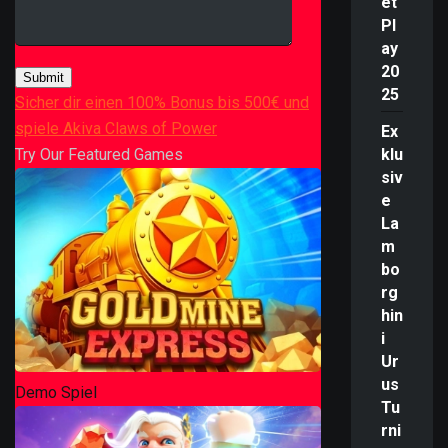
et
Pl
ay
20
Submit
25
Sicher dir einen 100% Bonus bis 500€ und
spiele Akiva Claws of Power
Ex
klu
Try Our Featured Games
siv
e
La
m
bo
rg
hin
i
Ur
us
Demo Spiel
Tu
rni