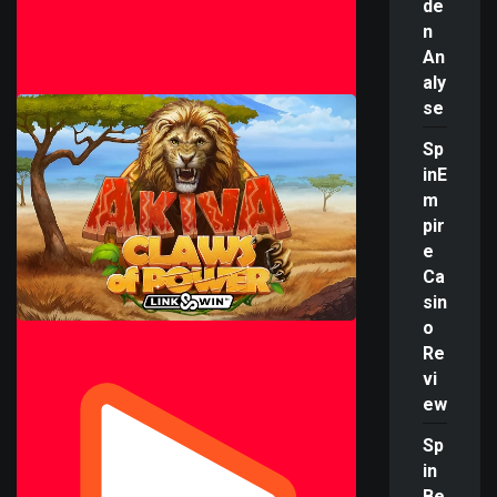
de
n
An
aly
se
Sp
inE
m
pir
e
Ca
sin
o
Re
vi
ew
Sp
in
Be