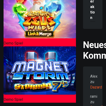
er
ak
tio
n
Neue
Demo Spiel
Komm
Alex
zu
Dazard
rami
Demo Spiel
zu