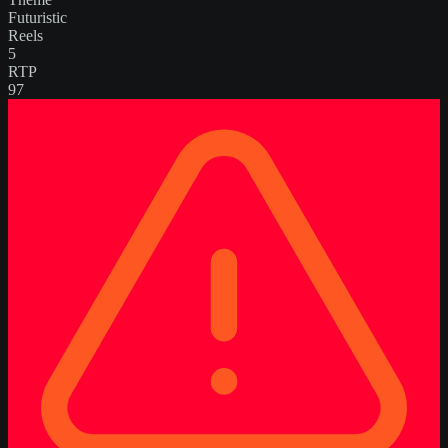
Futuristic
Reels
5
RTP
97