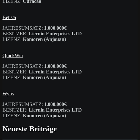
LIZENZ:
Curacao
Betista
JAHRESUMSATZ:
1.000.000€
BESITZER:
Liernin Enterprises LTD
LIZENZ:
Komoren (Anjouan)
QuickWin
JAHRESUMSATZ:
1.000.000€
BESITZER:
Liernin Enterprises LTD
LIZENZ:
Komoren (Anjouan)
Wyns
JAHRESUMSATZ:
1.000.000€
BESITZER:
Liernin Enterprises LTD
LIZENZ:
Komoren (Anjouan)
Neueste Beiträge