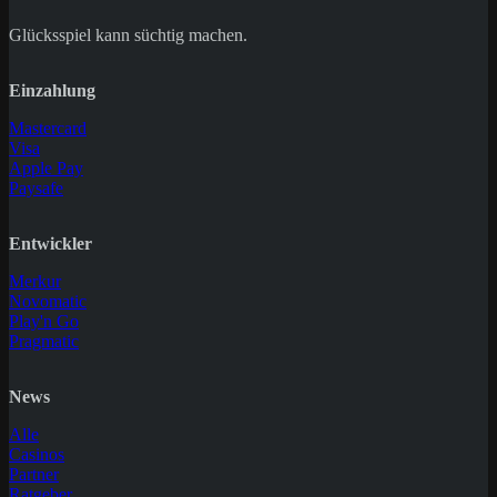
Glücksspiel kann süchtig machen.
Einzahlung
Mastercard
Visa
Apple Pay
Paysafe
Entwickler
Merkur
Novomatic
Play'n Go
Pragmatic
News
Alle
Casinos
Partner
Ratgeber