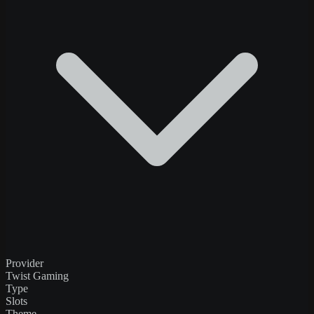
Provider
Twist Gaming
Type
Slots
Theme