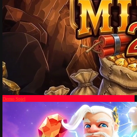
Demo Spiel