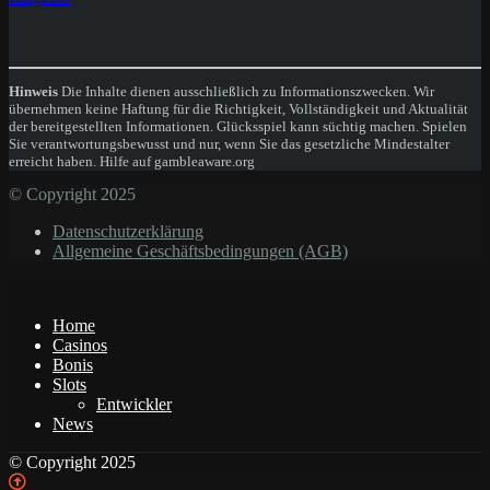
Hinweis
Die Inhalte dienen ausschließlich zu Informationszwecken. Wir
übernehmen keine Haftung für die Richtigkeit, Vollständigkeit und Aktualität
der bereitgestellten Informationen. Glücksspiel kann süchtig machen. Spielen
Sie verantwortungsbewusst und nur, wenn Sie das gesetzliche Mindestalter
erreicht haben. Hilfe auf gambleaware.org
© Copyright 2025
Datenschutzerklärung
Allgemeine Geschäftsbedingungen (AGB)
Home
Casinos
Bonis
Slots
Entwickler
News
© Copyright 2025