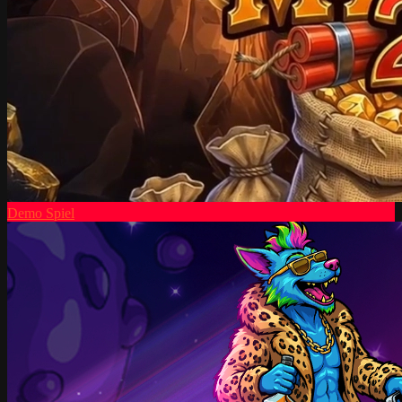
Demo Spiel