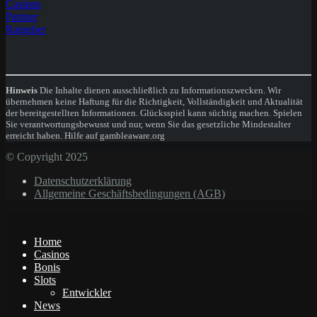
Casinos
Partner
Ratgeber
Hinweis
Die Inhalte dienen ausschließlich zu Informationszwecken. Wir
übernehmen keine Haftung für die Richtigkeit, Vollständigkeit und Aktualität
der bereitgestellten Informationen. Glücksspiel kann süchtig machen. Spielen
Sie verantwortungsbewusst und nur, wenn Sie das gesetzliche Mindestalter
erreicht haben. Hilfe auf gambleaware.org
© Copyright 2025
Datenschutzerklärung
Allgemeine Geschäftsbedingungen (AGB)
Home
Casinos
Bonis
Slots
Entwickler
News