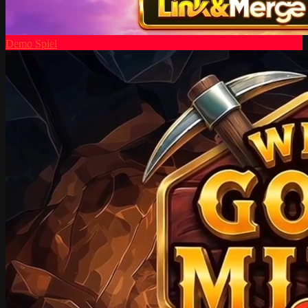
Demo Spiel