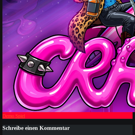
Demo Spiel
Schreibe einen Kommentar