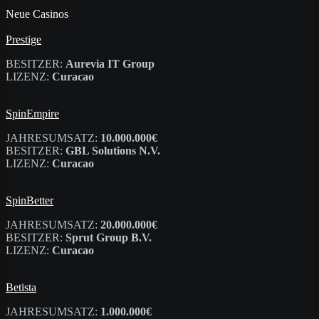
Neue Casinos
Prestige
BESITZER:
Aurevia IT Group
LIZENZ:
Curacao
SpinEmpire
JAHRESUMSATZ:
10.000.000€
BESITZER:
GBL Solutions N.V.
LIZENZ:
Curacao
SpinBetter
JAHRESUMSATZ:
20.000.000€
BESITZER:
Sprut Group B.V.
LIZENZ:
Curacao
Betista
JAHRESUMSATZ:
1.000.000€