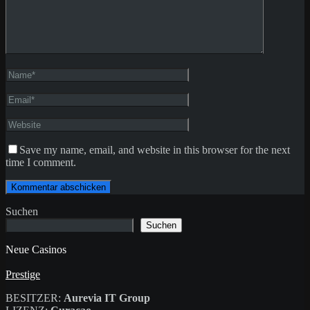
Save my name, email, and website in this browser for the next
time I comment.
Suchen
Suchen
Neue Casinos
Prestige
BESITZER:
Aurevia IT Group