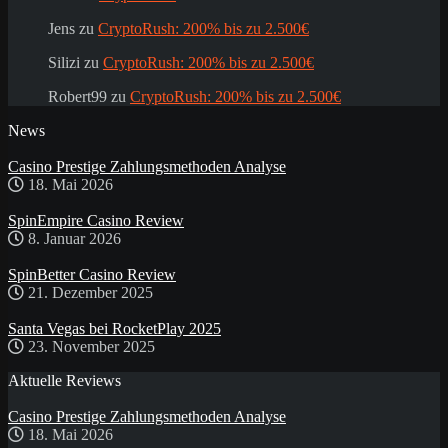
Jens
zu
CryptoRush: 200% bis zu 2.500€
Silizi
zu
CryptoRush: 200% bis zu 2.500€
Robert99
zu
CryptoRush: 200% bis zu 2.500€
News
Casino Prestige Zahlungsmethoden Analyse
18. Mai 2026
SpinEmpire Casino Review
8. Januar 2026
SpinBetter Casino Review
21. Dezember 2025
Santa Vegas bei RocketPlay 2025
23. November 2025
Aktuelle Reviews
Casino Prestige Zahlungsmethoden Analyse
18. Mai 2026