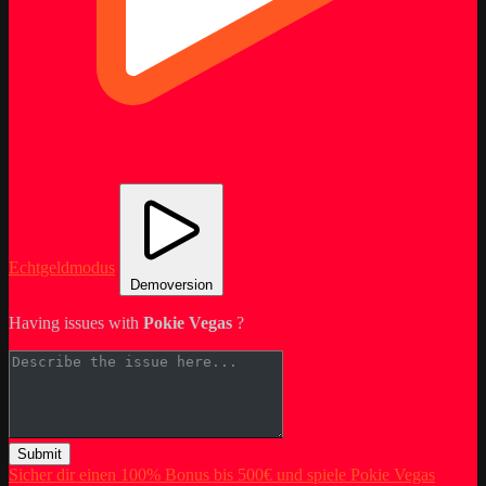
Echtgeldmodus
Demoversion
Having issues with
Pokie Vegas
?
Submit
Sicher dir einen 100% Bonus bis 500€ und spiele Pokie Vegas