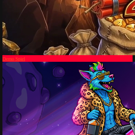
Demo Spiel