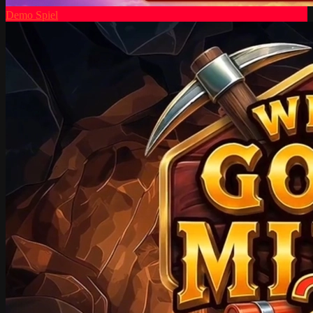
Demo Spiel