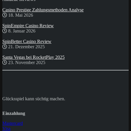
Casino Prestige Zahlungsmethoden Analyse
18. Mai 2026
SpinEmpire Casino Review
8. Januar 2026
SpinBetter Casino Review
21. Dezember 2025
Santa Vegas bei RocketPlay 2025
23. November 2025
Glücksspiel kann süchtig machen.
Einzahlung
Mastercard
Visa