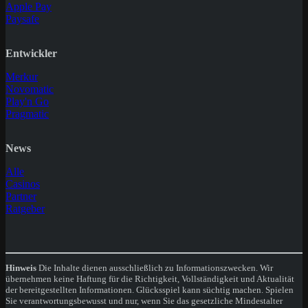
Apple Pay
Paysafe
Entwickler
Merkur
Novomatic
Play'n Go
Pragmatic
News
Alle
Casinos
Partner
Ratgeber
Hinweis
Die Inhalte dienen ausschließlich zu Informationszwecken. Wir
übernehmen keine Haftung für die Richtigkeit, Vollständigkeit und Aktualität
der bereitgestellten Informationen. Glücksspiel kann süchtig machen. Spielen
Sie verantwortungsbewusst und nur, wenn Sie das gesetzliche Mindestalter