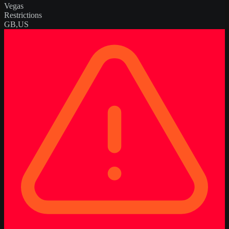
Vegas
Restrictions
GB,US