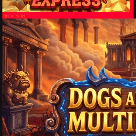
Demo Spiel