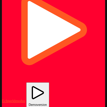
Echtgeldmodus
Demoversion