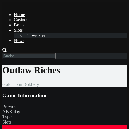
Home
Casinos
Bonis
Slots
Entwickler
News
Outlaw Riches
Gold Train Robbery
Game Information
Provider
ABXplay
Type
Slots