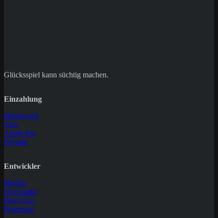
Glücksspiel kann süchtig machen.
Einzahlung
Mastercard
Visa
Apple Pay
Paysafe
Entwickler
Merkur
Novomatic
Play'n Go
Pragmatic