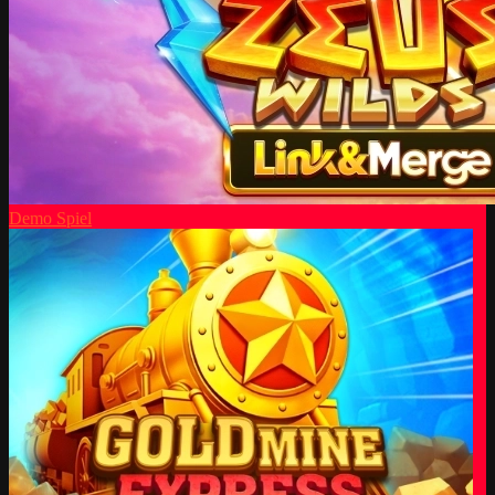
Demo Spiel