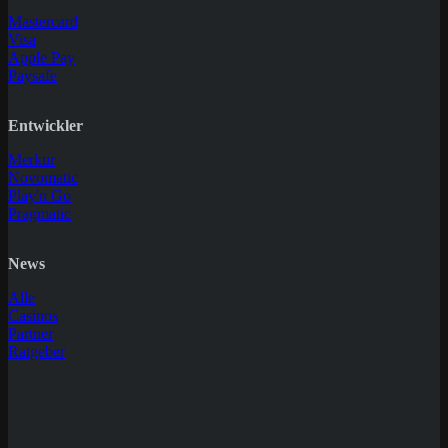
Mastercard
Visa
Apple Pay
Paysafe
Entwickler
Merkur
Novomatic
Play'n Go
Pragmatic
News
Alle
Casinos
Partner
Ratgeber