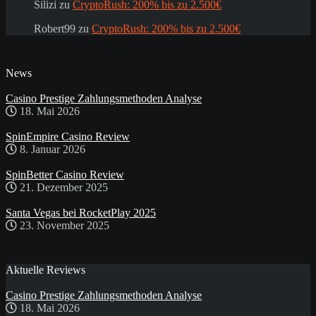
Silizi
zu
CryptoRush: 200% bis zu 2.500€
Robert99
zu
CryptoRush: 200% bis zu 2.500€
News
Casino Prestige Zahlungsmethoden Analyse
18. Mai 2026
SpinEmpire Casino Review
8. Januar 2026
SpinBetter Casino Review
21. Dezember 2025
Santa Vegas bei RocketPlay 2025
23. November 2025
Aktuelle Reviews
Casino Prestige Zahlungsmethoden Analyse
18. Mai 2026