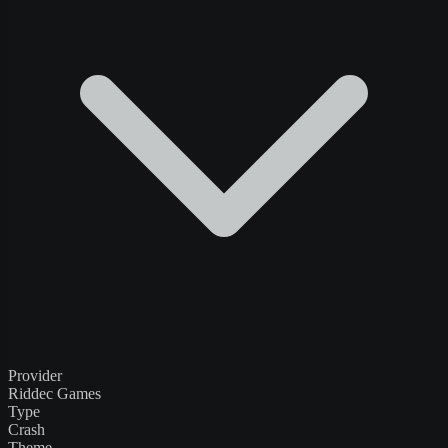
Provider
Riddec Games
Type
Crash
Theme