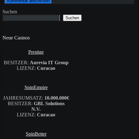
Suchen
Suchen
Neue Casinos
Prestige
BESITZER:
Aurevia IT Group
LIZENZ:
Curacao
SpinEmpire
JAHRESUMSATZ:
10.000.000€
BESITZER:
GBL Solutions
N.V.
LIZENZ:
Curacao
SpinBetter