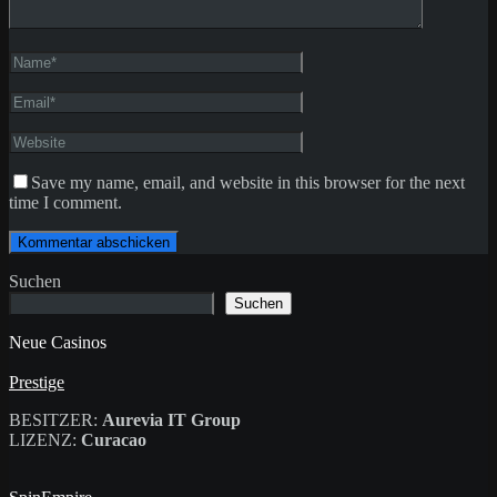
Save my name, email, and website in this browser for the next
time I comment.
Suchen
Suchen
Neue Casinos
Prestige
BESITZER:
Aurevia IT Group
LIZENZ:
Curacao