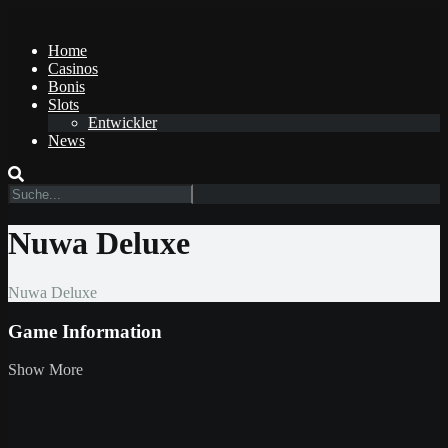
Home
Casinos
Bonis
Slots
Entwickler
News
Nuwa Deluxe
Nuwa Deluxe
Game Information
Show More