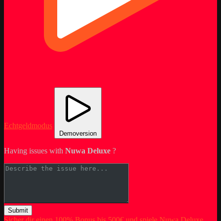
Echtgeldmodus
Demoversion
Having issues with
Nuwa Deluxe
?
Submit
Sicher dir einen 100% Bonus bis 500€ und spiele Nuwa Deluxe