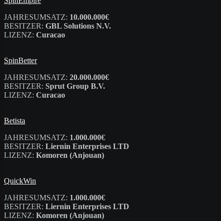
SpinEmpire
JAHRESUMSATZ:
10.000.000€
BESITZER:
GBL Solutions N.V.
LIZENZ:
Curacao
SpinBetter
JAHRESUMSATZ:
20.000.000€
BESITZER:
Sprut Group B.V.
LIZENZ:
Curacao
Betista
JAHRESUMSATZ:
1.000.000€
BESITZER:
Liernin Enterprises LTD
LIZENZ:
Komoren (Anjouan)
QuickWin
JAHRESUMSATZ:
1.000.000€
BESITZER:
Liernin Enterprises LTD
LIZENZ:
Komoren (Anjouan)