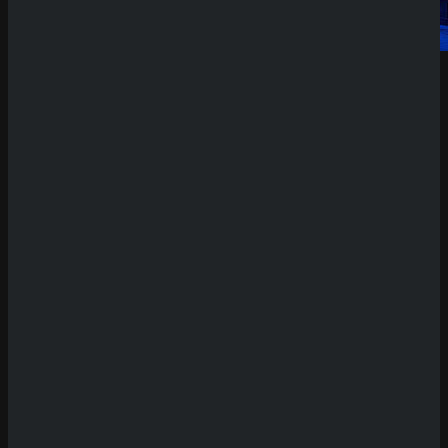
Demo Spiel
Schreibe einen Kommentar
Deine E-Mail-Adresse wird nicht
veröffentlicht.
Erforderliche Felder sind mit
*
markiert