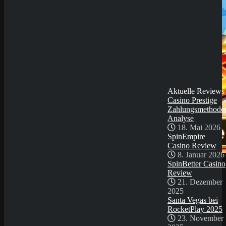
Review
8. Januar 2026
SpinBetter Casino
Review
21. Dezember
2025
Santa Vegas bei
RocketPlay 2025
23. November
2025
Aktuelle Reviews
Casino Prestige
Zahlungsmethode
Analyse
18. Mai 2026
SpinEmpire
Casino Review
8. Januar 2026
Demo Spiel
SpinBetter Casino
Review
21. Dezember
2025
Santa Vegas bei
RocketPlay 2025
23. November