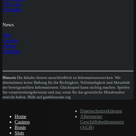
Play'n Go
Pragmatic
News
Alle
Casinos
Partner
Ratgeber
Hinweis
Die Inhalte dienen ausschließlich zu Informationszwecken. Wir
übernehmen keine Haftung für die Richtigkeit, Vollständigkeit und Aktualität
der bereitgestellten Informationen. Glücksspiel kann süchtig machen. Spielen
Sie verantwortungsbewusst und nur, wenn Sie das gesetzliche Mindestalter
erreicht haben. Hilfe auf gambleaware.org
© Copyright 2025
Datenschutzerklärung
Home
Allgemeine
Casinos
Geschäftsbedingungen
Bonis
(AGB)
Slots