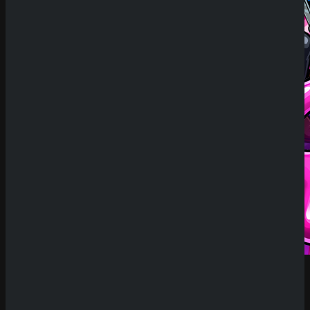
Demo Spiel
Schreibe einen Kommentar