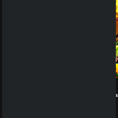
Analyse
SpinEmpir
e Casino
Review
SpinBetter
Casino
Review
Santa
Vegas bei
RocketPla
y 2025
Exklusive
Lamborgh
ini Urus
Turnierakt
ion
Neueste
Kommenta
Alex
zu
Dazard