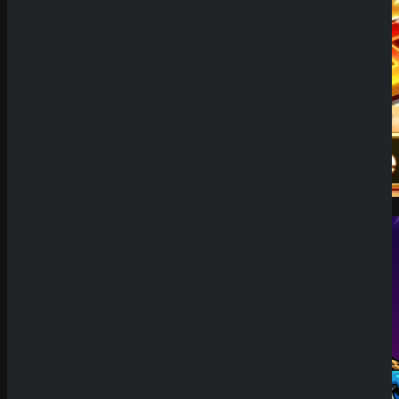
Demo Spiel