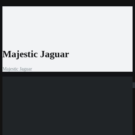
Home
Casinos
Bonis
Slots
Entwickler
News
Majestic Jaguar
Majestic Jaguar
Suchen
Game Information
Neue Casinos
Show More