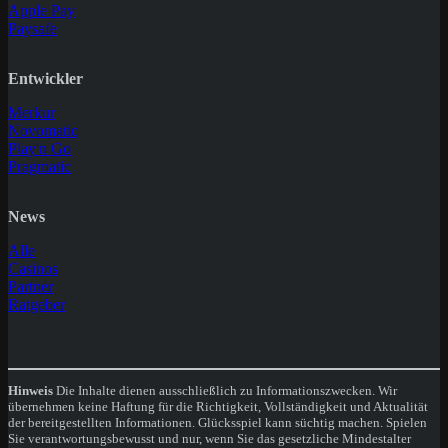
Apple Pay
Paysafe
Entwickler
Merkur
Novomatic
Play'n Go
Pragmatic
News
Alle
Casinos
Partner
Ratgeber
Hinweis
Die Inhalte dienen ausschließlich zu Informationszwecken. Wir
übernehmen keine Haftung für die Richtigkeit, Vollständigkeit und Aktualität
der bereitgestellten Informationen. Glücksspiel kann süchtig machen. Spielen
Sie verantwortungsbewusst und nur, wenn Sie das gesetzliche Mindestalter