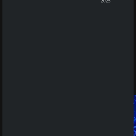
2025
Demo Spiel
Demo Spiel