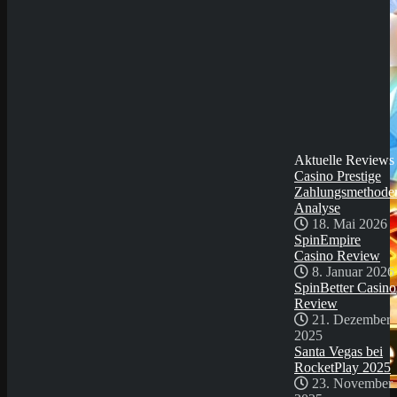
Review
8. Januar 2026
SpinBetter Casino
Review
21. Dezember
2025
Santa Vegas bei
RocketPlay 2025
23. November
2025
Aktuelle Reviews
Casino Prestige
Zahlungsmethode
Analyse
18. Mai 2026
SpinEmpire
Casino Review
8. Januar 2026
SpinBetter Casino
Review
21. Dezember
2025
Santa Vegas bei
RocketPlay 2025
23. November