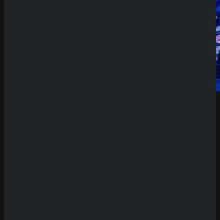
Demo Spiel
Schreibe einen Kommentar
Deine E-Mail-Adresse wird nicht
veröffentlicht.
Erforderliche Felder sind mit
*
markiert