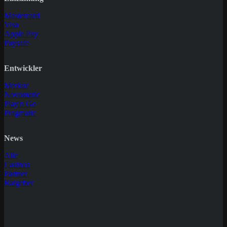
Mastercard
Visa
Apple Pay
Paysafe
Entwickler
Merkur
Novomatic
Play'n Go
Pragmatic
News
Alle
Casinos
Partner
Ratgeber