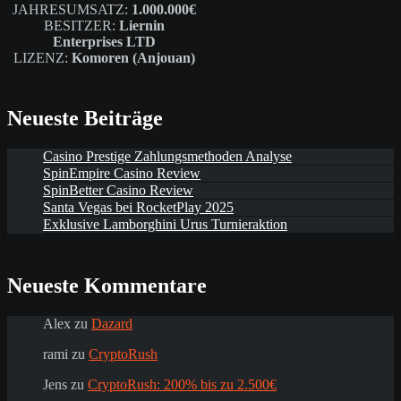
JAHRESUMSATZ:
1.000.000€
BESITZER:
Liernin
Enterprises LTD
LIZENZ:
Komoren (Anjouan)
Neueste Beiträge
Casino Prestige Zahlungsmethoden Analyse
SpinEmpire Casino Review
SpinBetter Casino Review
Santa Vegas bei RocketPlay 2025
Exklusive Lamborghini Urus Turnieraktion
Neueste Kommentare
Alex
zu
Dazard
rami
zu
CryptoRush
Jens
zu
CryptoRush: 200% bis zu 2.500€