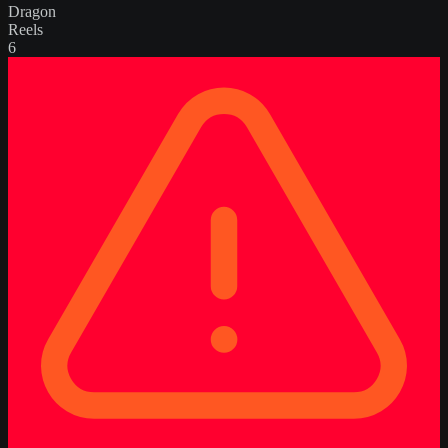
Dragon
Reels
6