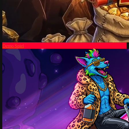
Demo Spiel