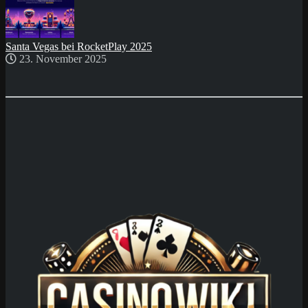
Santa Vegas bei RocketPlay 2025
23. November 2025