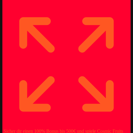
Sicher dir einen 100% Bonus bis 500€ und spiele Cosmic Fruits