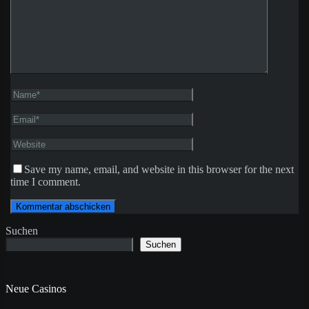
Save my name, email, and website in this browser for the next
time I comment.
Suchen
Suchen
Neue Casinos