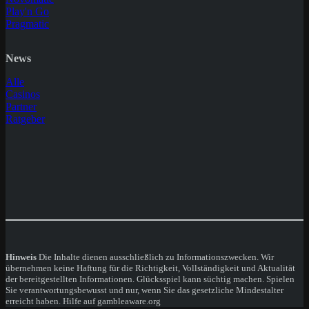
Play'n Go
Pragmatic
News
Alle
Casinos
Partner
Ratgeber
Hinweis
Die Inhalte dienen ausschließlich zu Informationszwecken. Wir
übernehmen keine Haftung für die Richtigkeit, Vollständigkeit und Aktualität
der bereitgestellten Informationen. Glücksspiel kann süchtig machen. Spielen
Sie verantwortungsbewusst und nur, wenn Sie das gesetzliche Mindestalter
erreicht haben. Hilfe auf gambleaware.org