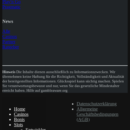
Play'n Go
Pragmatic
News
Alle
Casinos
Partner
Ratgeber
Hinweis
Die Inhalte dienen ausschließlich zu Informationszwecken. Wir
übernehmen keine Haftung für die Richtigkeit, Vollständigkeit und Aktualität
der bereitgestellten Informationen. Glücksspiel kann süchtig machen. Spielen
Sie verantwortungsbewusst und nur, wenn Sie das gesetzliche Mindestalter
erreicht haben. Hilfe auf gambleaware.org
© Copyright 2025
Datenschutzerklärung
Home
Allgemeine
Casinos
Geschäftsbedingungen
Bonis
(AGB)
Slots
Entwickler