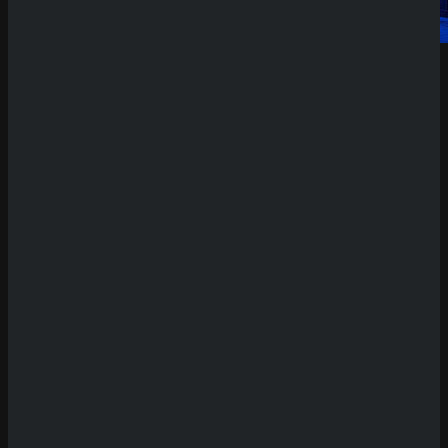
Demo Spiel
Schreibe einen Kommentar
Deine E-Mail-Adresse wird nicht
veröffentlicht.
Erforderliche Felder sind mit
*
markiert