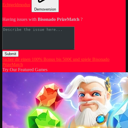
Echtgeldmodus
Demoversion
Having issues with
Bisonado PrizeMatch
?
Submit
Sicher dir einen 100% Bonus bis 500€ und spiele Bisonado
PrizeMatch
Try Our Featured Games