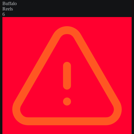
Buffalo
Reels
6