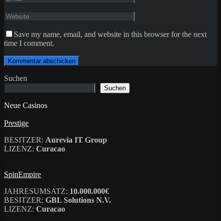
Save my name, email, and website in this browser for the next
time I comment.
Suchen
Suchen
Neue Casinos
Prestige
BESITZER:
Aurevia IT Group
LIZENZ:
Curacao
SpinEmpire
JAHRESUMSATZ:
10.000.000€
BESITZER:
GBL Solutions N.V.
LIZENZ:
Curacao