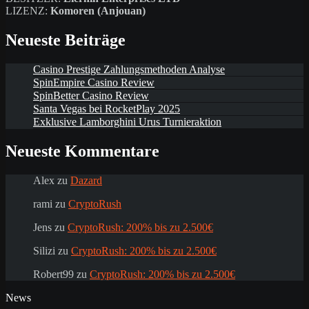
LIZENZ:
Komoren (Anjouan)
Neueste Beiträge
Casino Prestige Zahlungsmethoden Analyse
SpinEmpire Casino Review
SpinBetter Casino Review
Santa Vegas bei RocketPlay 2025
Exklusive Lamborghini Urus Turnieraktion
Neueste Kommentare
Alex
zu
Dazard
rami
zu
CryptoRush
Jens
zu
CryptoRush: 200% bis zu 2.500€
Silizi
zu
CryptoRush: 200% bis zu 2.500€
Robert99
zu
CryptoRush: 200% bis zu 2.500€
News