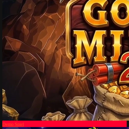
Demo Spiel