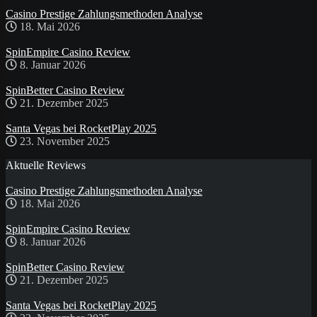
Casino Prestige Zahlungsmethoden Analyse
18. Mai 2026
SpinEmpire Casino Review
8. Januar 2026
SpinBetter Casino Review
21. Dezember 2025
Santa Vegas bei RocketPlay 2025
23. November 2025
Aktuelle Reviews
Casino Prestige Zahlungsmethoden Analyse
18. Mai 2026
SpinEmpire Casino Review
8. Januar 2026
SpinBetter Casino Review
21. Dezember 2025
Santa Vegas bei RocketPlay 2025