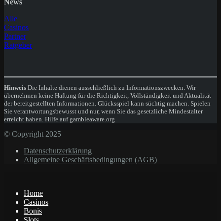
News
Alle
Casinos
Partner
Ratgeber
Hinweis
Die Inhalte dienen ausschließlich zu Informationszwecken. Wir
übernehmen keine Haftung für die Richtigkeit, Vollständigkeit und Aktualität
der bereitgestellten Informationen. Glücksspiel kann süchtig machen. Spielen
Sie verantwortungsbewusst und nur, wenn Sie das gesetzliche Mindestalter
erreicht haben. Hilfe auf gambleaware.org
© Copyright 2025
Datenschutzerklärung
Allgemeine Geschäftsbedingungen (AGB)
Home
Casinos
Bonis
Slots