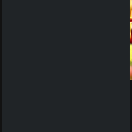
Neueste
Beiträge
Casino
Prestige
Zahlungs
methoden