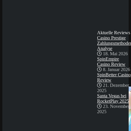
21. Dezember
2025
Santa Vegas bei
RocketPlay 2025
Echtgeldmodus
23. November
Demoversion
2025
Having issues with
Aztec Shamans Megaways
?
Aktuelle Reviews
Casino Prestige
Zahlungsmethode
Analyse
18. Mai 2026
SpinEmpire
Casino Review
Submit
8. Januar 2026
Sicher dir einen 100% Bonus bis 500€ und spiele
SpinBetter Casino
Aztec Shamans Megaways
Review
Try Our Featured Games
21. Dezember
2025
Santa Vegas bei
RocketPlay 2025
23. November
2025