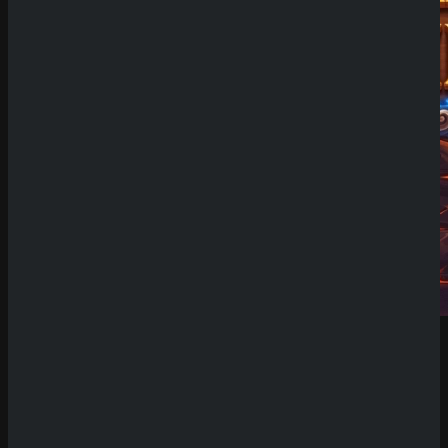
Demo Spiel
Schreibe einen Kommentar
Deine E-Mail-Adresse wird nicht veröffentlicht.
Erforderliche Felder sind mit
*
markiert