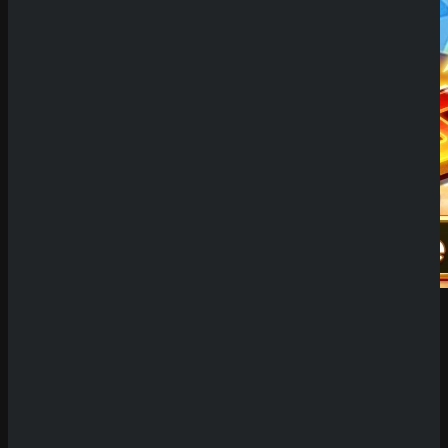
Demo Spiel