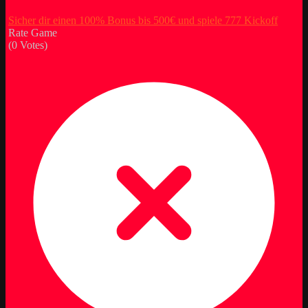
Sicher dir einen 100% Bonus bis 500€ und spiele 777 Kickoff
Rate Game
(
0
Votes)