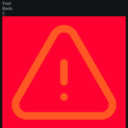
Fruit
Reels
5