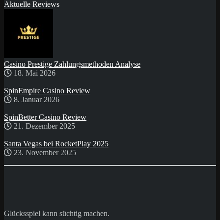
Aktuelle Reviews
Casino Prestige Zahlungsmethoden Analyse
18. Mai 2026
SpinEmpire Casino Review
8. Januar 2026
SpinBetter Casino Review
21. Dezember 2025
Santa Vegas bei RocketPlay 2025
23. November 2025
Glücksspiel kann süchtig machen.