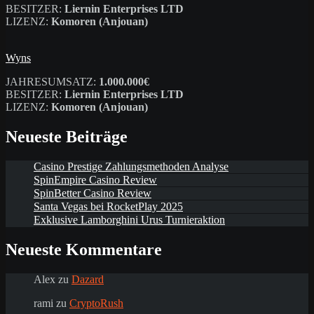
BESITZER:
Liernin Enterprises LTD
LIZENZ:
Komoren (Anjouan)
Wyns
JAHRESUMSATZ:
1.000.000€
BESITZER:
Liernin Enterprises LTD
LIZENZ:
Komoren (Anjouan)
Neueste Beiträge
Casino Prestige Zahlungsmethoden Analyse
SpinEmpire Casino Review
SpinBetter Casino Review
Santa Vegas bei RocketPlay 2025
Exklusive Lamborghini Urus Turnieraktion
Neueste Kommentare
Alex
zu
Dazard
rami
zu
CryptoRush