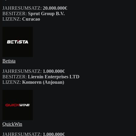
JAHRESUMSATZ:
20.000.000€
BESITZER:
Sprut Group B.V.
LIZENZ:
Curacao
Betista
JAHRESUMSATZ:
1.000.000€
BESITZER:
Liernin Enterprises LTD
LIZENZ:
Komoren (Anjouan)
QuickWin
JAHRESUMSATZ:
1.000.000€