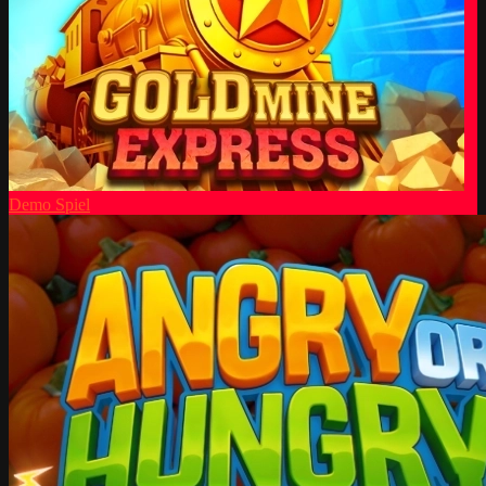
Demo Spiel