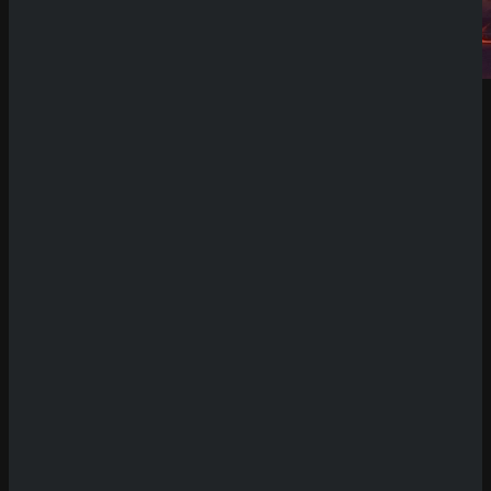
Demo Spiel
Schreibe einen Kommentar
Deine E-Mail-Adresse wird nicht
veröffentlicht.
Erforderliche Felder sind mit
*
markiert