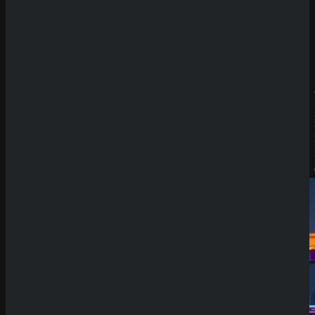
Neueste
Beiträge
Casino
Prestige
Zahlungs
methoden