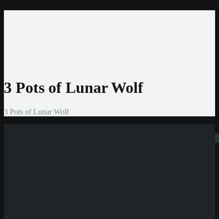
Home
Casinos
Bonis
Slots
Entwickler
News
3 Pots of Lunar Wolf
3 Pots of Lunar Wolf
Suchen
Game Information
Neue Casinos
Show More