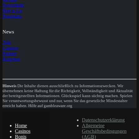
Novomatic
Play'n Go
Pragmatic
News
Alle
Casinos
Partner
Ratgeber
Hinweis
Die Inhalte dienen ausschließlich zu Informationszwecken. Wir
übernehmen keine Haftung für die Richtigkeit, Vollständigkeit und Aktualität
der bereitgestellten Informationen. Glücksspiel kann süchtig machen. Spielen
Sie verantwortungsbewusst und nur, wenn Sie das gesetzliche Mindestalter
erreicht haben. Hilfe auf gambleaware.org
© Copyright 2025
Datenschutzerklärung
Home
Allgemeine
Casinos
Geschäftsbedingungen
Bonis
(AGB)