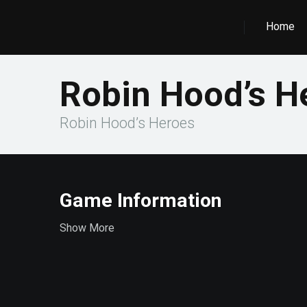
Home
Robin Hood’s H
Robin Hood’s Heroes
Game Information
Show More