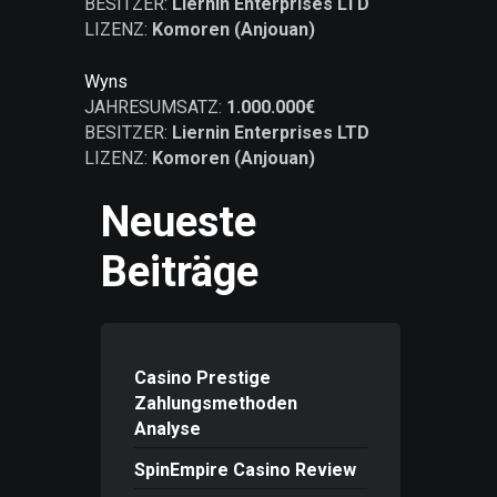
BESITZER:
Liernin Enterprises LTD
LIZENZ:
Komoren (Anjouan)
Wyns
JAHRESUMSATZ:
1.000.000€
BESITZER:
Liernin Enterprises LTD
LIZENZ:
Komoren (Anjouan)
Neueste
Beiträge
Casino Prestige
Zahlungsmethoden
Analyse
SpinEmpire Casino Review