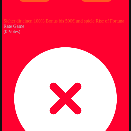
Sicher dir einen 100% Bonus bis 500€ und spiele Rise of Fortuna
Rate Game
(
0
Votes)