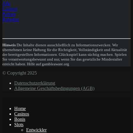
Alle
Casinos
Partner
Ratgeber
Hinweis
Die Inhalte dienen ausschließlich zu Informationszwecken. Wir
übernehmen keine Haftung für die Richtigkeit, Vollständigkeit und Aktualität
der bereitgestellten Informationen. Glücksspiel kann süchtig machen. Spielen
Sie verantwortungsbewusst und nur, wenn Sie das gesetzliche Mindestalter
erreicht haben. Hilfe auf gambleaware.org
© Copyright 2025
Datenschutzerklärung
Allgemeine Geschäftsbedingungen (AGB)
Home
Casinos
Bonis
Slots
Entwickler