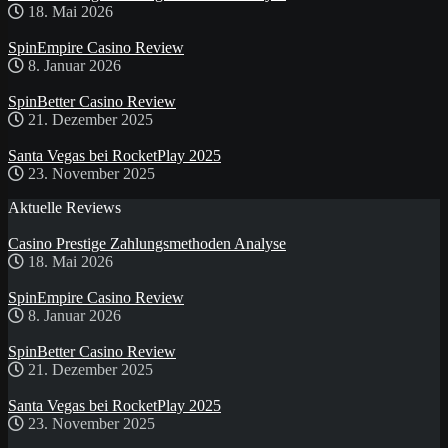
18. Mai 2026
SpinEmpire Casino Review
8. Januar 2026
SpinBetter Casino Review
21. Dezember 2025
Santa Vegas bei RocketPlay 2025
23. November 2025
Aktuelle Reviews
Casino Prestige Zahlungsmethoden Analyse
18. Mai 2026
SpinEmpire Casino Review
8. Januar 2026
SpinBetter Casino Review
21. Dezember 2025
Santa Vegas bei RocketPlay 2025
23. November 2025