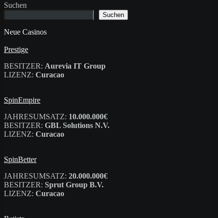
Suchen
Suchen
Neue Casinos
Prestige
BESITZER:
Aurevia IT Group
LIZENZ:
Curacao
SpinEmpire
JAHRESUMSATZ:
10.000.000€
BESITZER:
GBL Solutions N.V.
LIZENZ:
Curacao
SpinBetter
JAHRESUMSATZ:
20.000.000€
BESITZER:
Sprut Group B.V.
LIZENZ:
Curacao