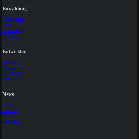
Einzahlung
Mastercard
Visa
Apple Pay
Paysafe
Entwickler
Merkur
Novomatic
Play'n Go
Pragmatic
News
Alle
Casinos
Partner
Ratgeber