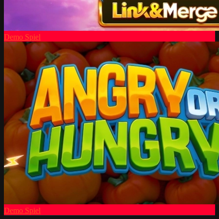
Demo Spiel
Demo Spiel