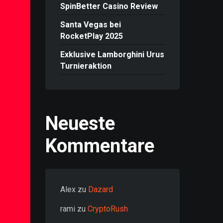
SpinBetter Casino Review
Santa Vegas bei
RocketPlay 2025
Exklusive Lamborghini Urus
Turnieraktion
Neueste
Kommentare
Alex
zu
Dazard
rami
zu
CryptoRush