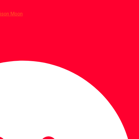
Bison Moon