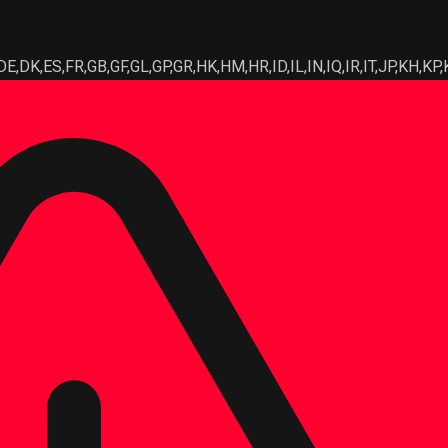
DE,DK,ES,FR,GB,GF,GL,GP,GR,HK,HM,HR,ID,IL,IN,IQ,IR,IT,JP,KH,K