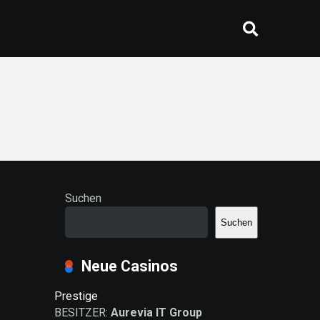
Suchen
Suchen
Neue Casinos
Prestige
BESITZER:
Aurevia IT Group