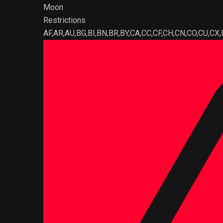
Moon
Restrictions
AF,AR,AU,BG,BI,BN,BR,BY,CA,CC,CF,CH,CN,CO,CU,CX,