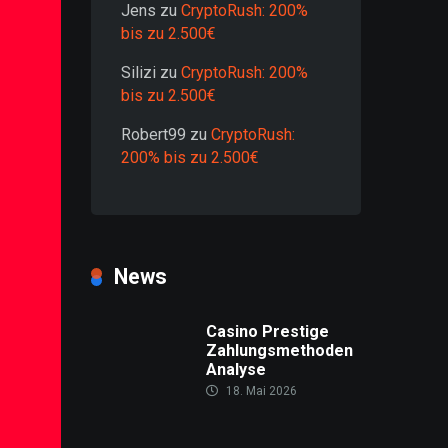
Jens
zu
CryptoRush: 200%
bis zu 2.500€
Silizi
zu
CryptoRush: 200%
bis zu 2.500€
Robert99
zu
CryptoRush:
200% bis zu 2.500€
News
Casino Prestige
Zahlungsmethoden
Analyse
18. Mai 2026