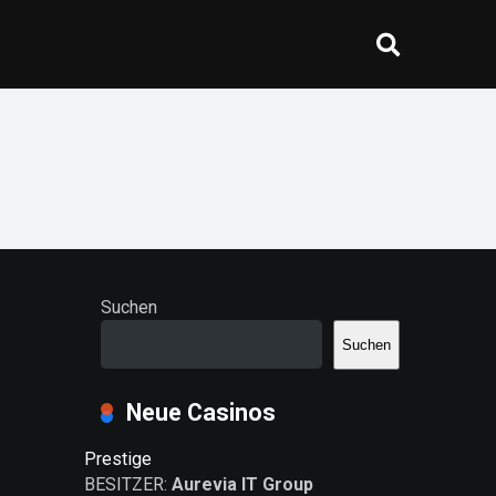
Suchen
Suchen
Neue Casinos
Prestige
BESITZER:
Aurevia IT Group