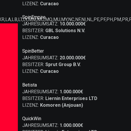
LIZENZ:
Curacao
SpinEmpire
P,KR,LA,LB,LT,LY,MM,MO,MQ,MU,MY,NC,NF,NI,NL,PE,PF,PH,PM,PR,P
JAHRESUMSATZ:
10.000.000€
BESITZER:
GBL Solutions N.V.
LIZENZ:
Curacao
SpinBetter
JAHRESUMSATZ:
20.000.000€
BESITZER:
Sprut Group B.V.
LIZENZ:
Curacao
Betista
JAHRESUMSATZ:
1.000.000€
BESITZER:
Liernin Enterprises LTD
LIZENZ:
Komoren (Anjouan)
QuickWin
JAHRESUMSATZ:
1.000.000€