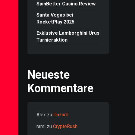
SpinBetter Casino Review
Santa Vegas bei
RocketPlay 2025
Exklusive Lamborghini Urus
Turnieraktion
Neueste
Kommentare
Alex
zu
Dazard
rami
zu
CryptoRush