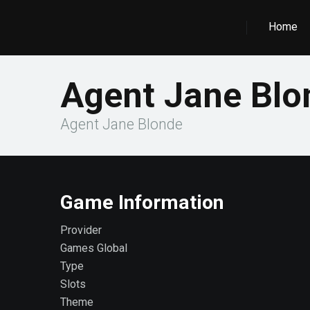
Home
Agent Jane Blo
Agent Jane Blonde
Game Information
Provider
Games Global
Type
Slots
Theme