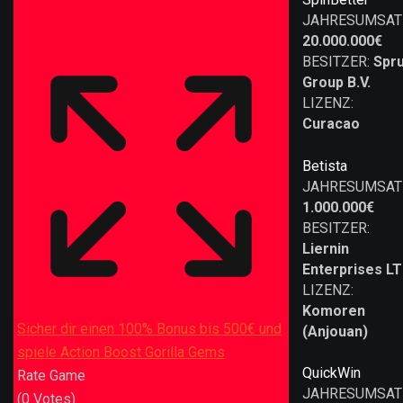
JAHRESUMSAT
20.000.000€
BESITZER:
Spru
Group B.V.
LIZENZ:
Curacao
Betista
JAHRESUMSAT
1.000.000€
BESITZER:
Liernin
Enterprises L
LIZENZ:
Komoren
Sicher dir einen 100% Bonus bis 500€ und
(Anjouan)
spiele Action Boost Gorilla Gems
QuickWin
Rate Game
JAHRESUMSAT
(
0
Votes)