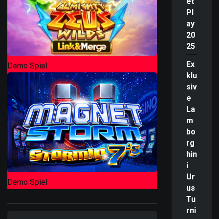
et
Pl
ay
20
25
Ex
Demo Spiel
klu
siv
e
La
m
bo
rg
hin
i
Ur
Demo Spiel
us
Tu
rni