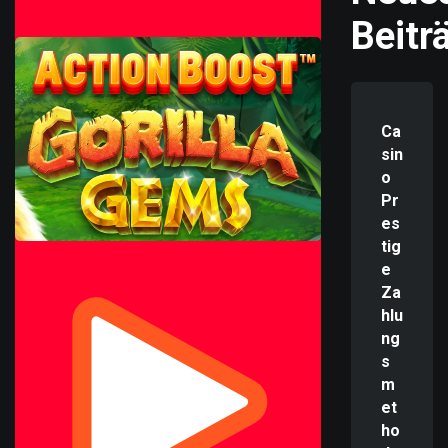
Beitr
Ca
sin
o
Pr
es
tig
e
Za
hlu
ng
s
m
et
ho