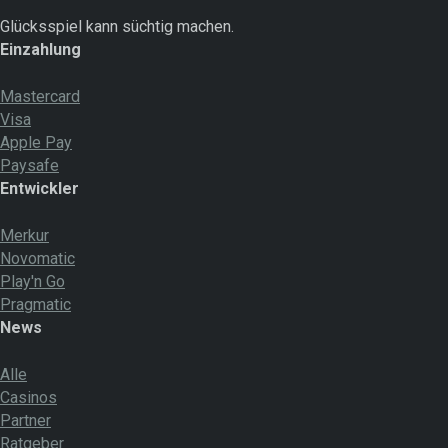
Glücksspiel kann süchtig machen.
Einzahlung
Mastercard
Visa
Apple Pay
Paysafe
Entwickler
Merkur
Novomatic
Play'n Go
Pragmatic
News
Alle
Casinos
Partner
Ratgeber