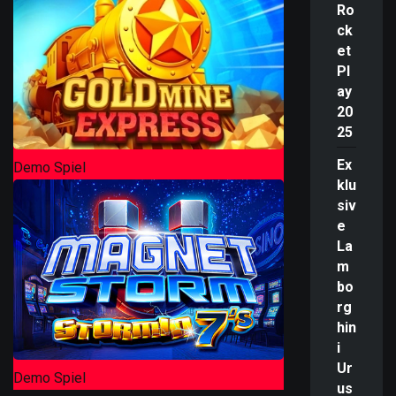
Ro
ck
et
Pl
ay
20
25
Ex
Demo Spiel
klu
siv
e
La
m
bo
rg
hin
i
Ur
Demo Spiel
us