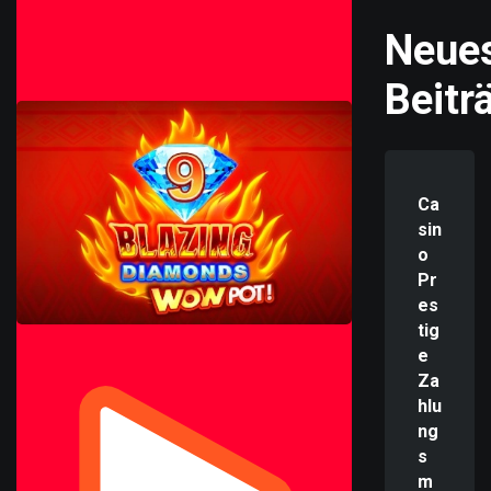
Neue
Beitr
Ca
sin
o
Pr
es
tig
e
Za
hlu
ng
s
m