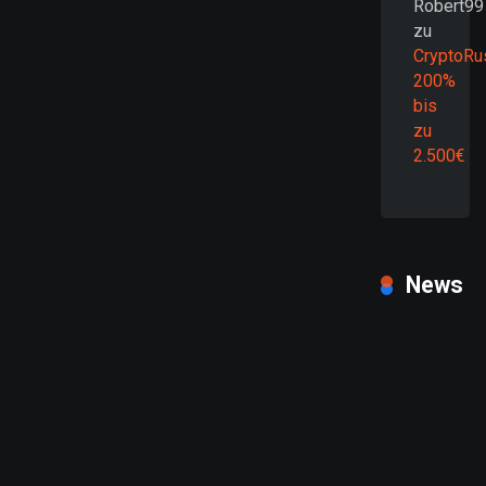
Robert99
zu
CryptoRu
200%
bis
zu
2.500€
News